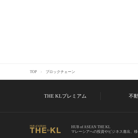
TOP
ブロックチェーン
THE KLプレミアム
不
HUB of ASEAN THE KL
マレーシアへの投資やビジネス進出、移