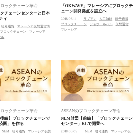
のブロックチェーン革命
「OKWAVE」マレーシアにブロックチ
ェーン開発拠点を設立へ
ックチェーンセンターと日本
ティ
2018.06.11
ラブアン
人工知能
暗号通貨
ブロックチェーン
ジョホールバル
仮想通貨
暗号通貨
マレーシア仮想通貨情
マレーシア
ブロックチェーン
マレーシア
ール
のブロックチェーン革命
ASEANのブロックチェーン革命
【後編】ブロックチェーンで
NEM財団【前編】「ブロックチェーン
済圏」を作る
センター」KLで開業へ
NEM
暗号通貨
マレーシア仮想
2018.03.05
NEM
暗号通貨
マレーシア仮