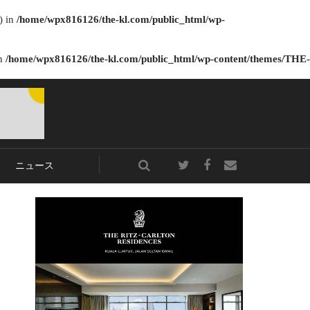
) in
/home/wpx816126/the-kl.com/public_html/wp-
in
/home/wpx816126/the-kl.com/public_html/wp-content/themes/THE-
ニュース