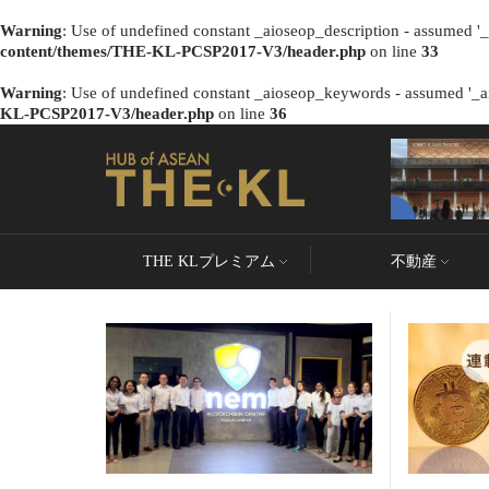
Warning
: Use of undefined constant _aioseop_description - assumed '_a
content/themes/THE-KL-PCSP2017-V3/header.php
on line
33
Warning
: Use of undefined constant _aioseop_keywords - assumed '_ai
KL-PCSP2017-V3/header.php
on line
36
THE KLプレミアム
不動産