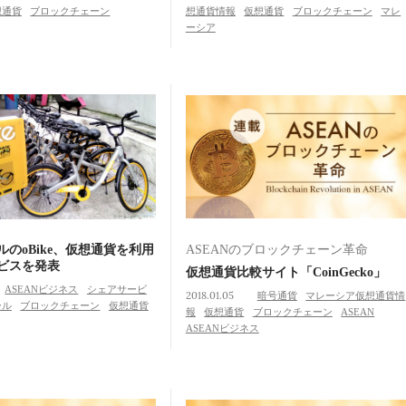
想通貨
ブロックチェーン
想通貨情報
仮想通貨
ブロックチェーン
マレ
ーシア
のoBike、仮想通貨を利用
ASEANのブロックチェーン革命
ビスを発表
仮想通貨比較サイト「CoinGecko」
ASEANビジネス
シェアサービ
2018.01.05
暗号通貨
マレーシア仮想通貨情
ール
ブロックチェーン
仮想通貨
報
仮想通貨
ブロックチェーン
ASEAN
ASEANビジネス