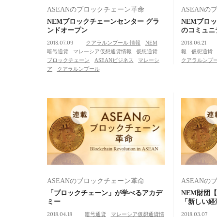
ASEANのブロックチェーン革命
ASEAN
NEMブロックチェーンセンター グラ
NEMブロ
ンドオープン
のコミュニ
2018.07.09
クアラルンプール 情報
NEM
2018.06.21
暗号通貨
マレーシア仮想通貨情報
仮想通貨
報
仮想通貨
ブロックチェーン
ASEANビジネス
マレーシ
クアラルンプ
ア
クアラルンプール
ASEANのブロックチェーン革命
ASEAN
「ブロックチェーン」が学べるアカデ
NEM財団
ミー
「新しい経
2018.04.18
暗号通貨
マレーシア仮想通貨情
2018.03.07