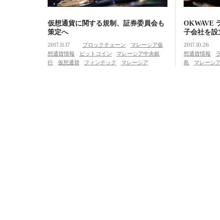
仮想通貨に関する規制、証券委員会も
OKWAVE
策定へ
子会社を設
2017.11.17
ブロックチェーン
マレーシア仮
2017.10.26
想通貨情報
ビットコイン
マレーシア中央銀
想通貨情報
行
仮想通貨
フィンテック
マレーシア
島
マレーシ