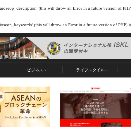
ioseop_description' (this will throw an Error in a future version of PHP
oseop_keywords' (this will throw an Error in a future version of PHP) 
ビジネス
ライフスタイル