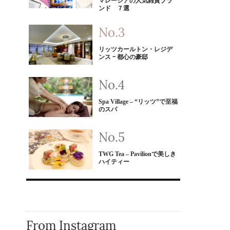
マレーシアの人気雑貨ブラ
ンド ７選
リッツカールトン・レジデ
ンス ｰ 都心の豪邸
Spa Village – “リッツ”で至福
のスパ
TWG Tea – Pavilionで美しき
ハイティー
From Instagram