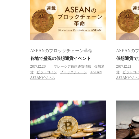
ASEANのブロックチェーン革命
ASEAN
各地で盛況の仮想通貨イベント
仮想通貨で
2017.12.26
マレーシア仮想通貨情報
仮想通
2017.12.21
貨
ビットコイン
ブロックチェーン
ASEAN
貨
ビットコ
ASEANビジネス
ASEANビジネ