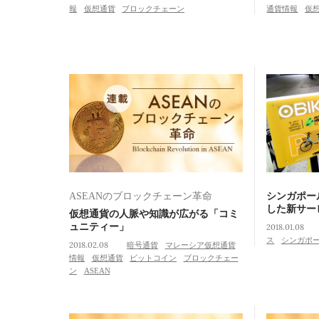
報
仮想通貨
ブロックチェーン
通貨情報
仮
ASEANのブロックチェーン革命
シンガポール
した新サー
仮想通貨の人脈や知識が広がる「コミ
ュニティー」
2018.01.08
ス
シンガポ
2018.02.08
暗号通貨
マレーシア仮想通貨
情報
仮想通貨
ビットコイン
ブロックチェー
ン
ASEAN