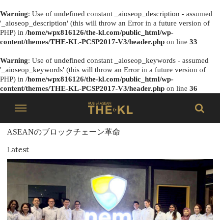
Warning
: Use of undefined constant _aioseop_description - assumed
'_aioseop_description' (this will throw an Error in a future version of
PHP) in
/home/wpx816126/the-kl.com/public_html/wp-
content/themes/THE-KL-PCSP2017-V3/header.php
on line
33
Warning
: Use of undefined constant _aioseop_keywords - assumed
'_aioseop_keywords' (this will throw an Error in a future version of
PHP) in
/home/wpx816126/the-kl.com/public_html/wp-
content/themes/THE-KL-PCSP2017-V3/header.php
on line
36
ASEANのブロックチェーン革命
Latest