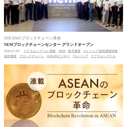
ASEANのブロックチェーン革命
NEMブロックチェーンセンター グランドオープン
2018.07.09
クアラルンプール 情報
NEM
暗号通貨
マレーシア仮想通貨情報
仮想通貨
ブロックチェーン
ASEANビジネス
マレーシア
クアラルンプール