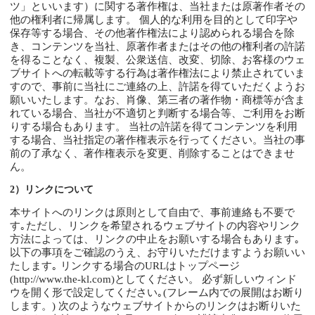
ツ」といいます）に関する著作権は、当社または原著作者その
他の権利者に帰属します。 個人的な利用を目的として印字や
保存等する場合、その他著作権法により認められる場合を除
き、コンテンツを当社、原著作者またはその他の権利者の許諾
を得ることなく、複製、公衆送信、改変、切除、お客様のウェ
ブサイトへの転載等する行為は著作権法により禁止されていま
すので、事前に当社にご連絡の上、許諾を得ていただくようお
願いいたします。なお、肖像、第三者の著作物・商標等が含ま
れている場合、当社が不適切と判断する場合等、ご利用をお断
りする場合もあります。 当社の許諾を得てコンテンツを利用
する場合、当社指定の著作権表示を行ってください。当社の事
前の了承なく、著作権表示を変更、削除することはできませ
ん。
2）リンクについて
本サイトへのリンクは原則として自由で、事前連絡も不要で
す｡ただし、リンクを希望されるウェブサイトの内容やリンク
方法によっては、リンクの中止をお願いする場合もあります｡
以下の事項をご確認のうえ、お守りいただけますようお願いい
たします｡ リンクする場合のURLはトップページ
(http://www.the-kl.com)としてください。 必ず新しいウィンド
ウを開く形で設定してください｡(フレーム内での展開はお断り
します。) 次のようなウェブサイトからのリンクはお断りいた