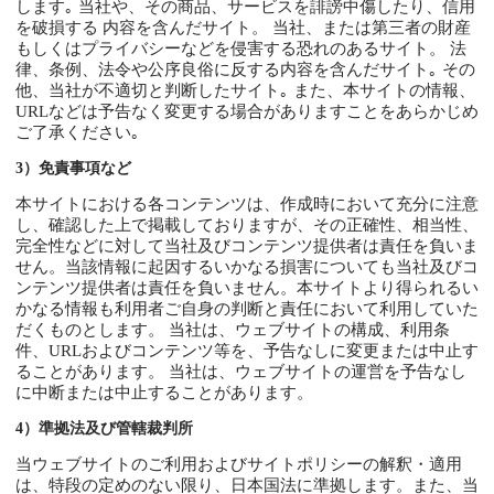
します｡ 当社や、その商品、サービスを誹謗中傷したり、信用
を破損する 内容を含んだサイト。 当社、または第三者の財産
もしくはプライバシーなどを侵害する恐れのあるサイト。 法
律、条例、法令や公序良俗に反する内容を含んだサイト｡ その
他、当社が不適切と判断したサイト｡ また、本サイトの情報、
URLなどは予告なく変更する場合がありますことをあらかじめ
ご了承ください｡
3）免責事項など
本サイトにおける各コンテンツは、作成時において充分に注意
し、確認した上で掲載しておりますが、その正確性、相当性、
完全性などに対して当社及びコンテンツ提供者は責任を負いま
せん。当該情報に起因するいかなる損害についても当社及びコ
ンテンツ提供者は責任を負いません。本サイトより得られるい
かなる情報も利用者ご自身の判断と責任において利用していた
だくものとします。 当社は、ウェブサイトの構成、利用条
件、URLおよびコンテンツ等を、予告なしに変更または中止す
ることがあります。 当社は、ウェブサイトの運営を予告なし
に中断または中止することがあります。
4）準拠法及び管轄裁判所
当ウェブサイトのご利用およびサイトポリシーの解釈・適用
は、特段の定めのない限り、日本国法に準拠します。また、当