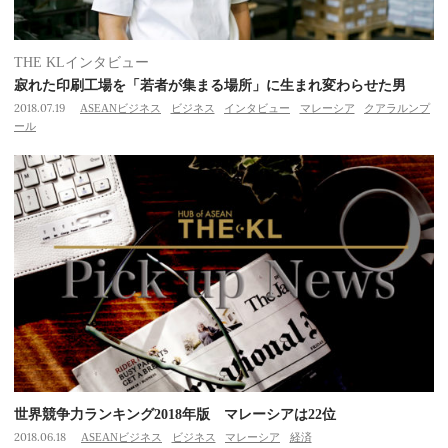
THE KLインタビュー
寂れた印刷工場を「若者が集まる場所」に生まれ変わらせた男
2018.07.19
ASEANビジネス
ビジネス
インタビュー
マレーシア
クアラルンプ
ール
世界競争力ランキング2018年版 マレーシアは22位
2018.06.18
ASEANビジネス
ビジネス
マレーシア
経済