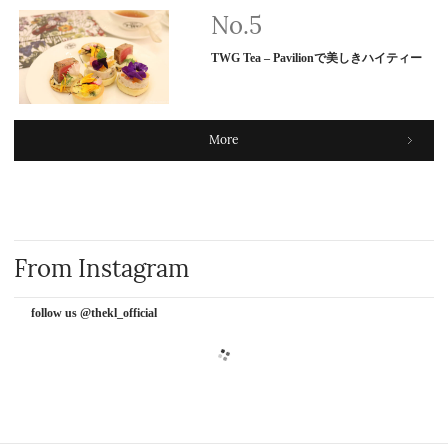
TWG Tea – Pavilionで美しきハイティー
More
From Instagram
follow us @thekl_official