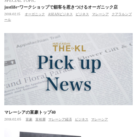
SPECIAL TOPIC
justlifeｰワークショップで顧客を惹きつけるオーガニック店
2018.02.15
オーガニック
ASEANビジネス
ビジネス
マレーシア
クアラルンプ
ール
マレーシアの富豪トップ40
2018.02.05
富豪
富裕層
マレーシア経済
ビジネス
マレーシア