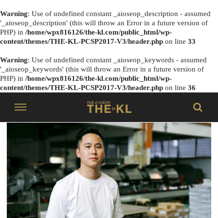
Warning
: Use of undefined constant _aioseop_description - assumed
'_aioseop_description' (this will throw an Error in a future version of
PHP) in
/home/wpx816126/the-kl.com/public_html/wp-
content/themes/THE-KL-PCSP2017-V3/header.php
on line
33
Warning
: Use of undefined constant _aioseop_keywords - assumed
'_aioseop_keywords' (this will throw an Error in a future version of
PHP) in
/home/wpx816126/the-kl.com/public_html/wp-
content/themes/THE-KL-PCSP2017-V3/header.php
on line
36