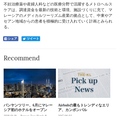
不妊治療薬や産婦人科などの医療分野で活躍するメトロヘルス
ケアは、調達資金を最新の技術と環境、施設づくりに充て、マ
レーシアのメディカルツーリズム産業の拠点として、中東やア
セアン地域からの患者を積極的に受け入れていく計画とみられ
る。
シェア
ツイート
Recommend
バンヤンツリー、6月にマレー
Airbnbの最もトレンディなエリ
シア初のホテルをオープン
ア、カンポンバル
2018.01.18
Banyan Tree Hotels &
2017.06.02