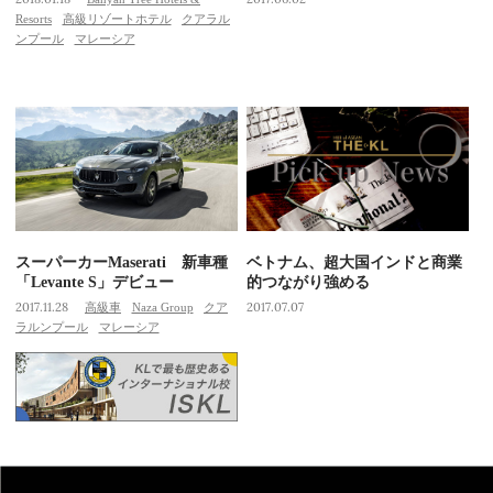
Resorts
高級リゾートホテル
クアラル
ンプール
マレーシア
スーパーカーMaserati 新車種
ベトナム、超大国インドと商業
「Levante S」デビュー
的つながり強める
2017.11.28
高級車
Naza Group
クア
2017.07.07
ラルンプール
マレーシア