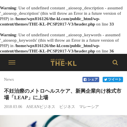
Warning
: Use of undefined constant _aioseop_description - assumed
'_aioseop_description' (this will throw an Error in a future version of
PHP) in
/home/wpx816126/the-kl.com/public_html/wp-
content/themes/THE-KL-PCSP2017-V3/header.php
on line
33
Warning
: Use of undefined constant _aioseop_keywords - assumed
'_aioseop_keywords' (this will throw an Error in a future version of
PHP) in
/home/wpx816126/the-kl.com/public_html/wp-
content/themes/THE-KL-PCSP2017-V3/header.php
on line
36
News
シェア
ツイート
不妊治療のメトロヘルスケア、新興企業向け株式市
場「LEAP」に上場
2018.03.06
ASEANビジネス
ビジネス
マレーシア