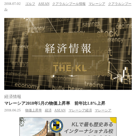
2018.07.02
ゴルフ
ASEAN
クアラルンプール情報
マレーシア
クアラルンプー
ル
経済情報
マレーシア2018年5月の物価上昇率 前年比1.8%上昇
2018.06.25
物価上昇率
経済
ASEAN
マレーシア経済
マレーシア