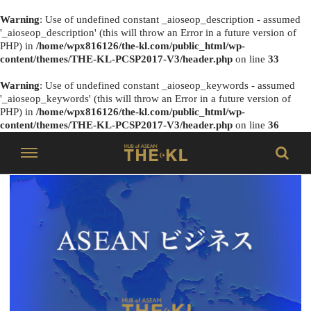
Warning
: Use of undefined constant _aioseop_description - assumed
'_aioseop_description' (this will throw an Error in a future version of
PHP) in
/home/wpx816126/the-kl.com/public_html/wp-
content/themes/THE-KL-PCSP2017-V3/header.php
on line
33
Warning
: Use of undefined constant _aioseop_keywords - assumed
'_aioseop_keywords' (this will throw an Error in a future version of
PHP) in
/home/wpx816126/the-kl.com/public_html/wp-
content/themes/THE-KL-PCSP2017-V3/header.php
on line
36