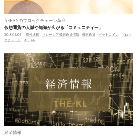
ASEANのブロックチェーン革命
仮想通貨の人脈や知識が広がる「コミュニティー」
2018.02.08
暗号通貨
マレーシア仮想通貨情報
仮想通貨
ビットコイン
ブロッ
クチェーン
ASEAN
経済情報