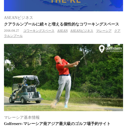
ASEANビジネス
クアラルンプールに続々と増える個性的なコワーキングスペース
2018.08.27
コワーキングスペース
ASEAN
ASEANビジネス
マレーシア
クア
ラルンプール
マレーシア基本情報
Golfreserv-マレーシア発アジア最大級のゴルフ場予約サイト