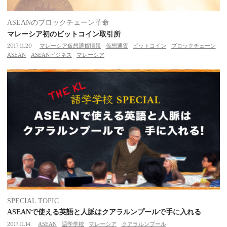
ASEANのブロックチェーン革命
マレーシア初のビットコイン取引所
2017.11.20
マレーシア仮想通貨情報
仮想通貨
ビットコイン
ブロックチェーン
ASEAN
ASEANビジネス
マレーシア
SPECIAL TOPIC
ASEANで使える英語と人脈はクアラルンプールで手に入れる
2017.11.14
ASEAN
語学学校
マレーシア
クアラルンプール