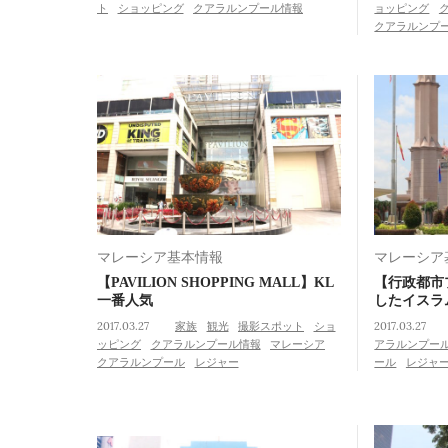
ト
ショッピング
クアラルンプール情報
ョッピング
クアラルンプ
マレーシア基本情報
マレーシア
【PAVILION SHOPPING MALL】KL
【行政都市
一番人気
したイスラ
2017.03.27
家族
観光
撮影スポット
ショ
2017.03.27
ッピング
クアラルンプール情報
マレーシア
アラルンプー
クアラルンプール
レジャー
ール
レジャ