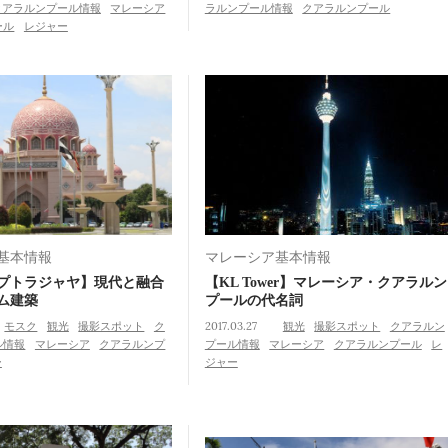
クアラルンプール情報
マレーシア
ラルンプール情報
クアラルンプール
ール
レジャー
基本情報
マレーシア基本情報
プトラジャヤ】現代と融合
【KL Tower】マレーシア・クアラルン
ム建築
プールの代名詞
モスク
観光
撮影スポット
ク
2017.03.27
観光
撮影スポット
クアラルン
ル情報
マレーシア
クアラルンプ
プール情報
マレーシア
クアラルンプール
レ
ー
ジャー