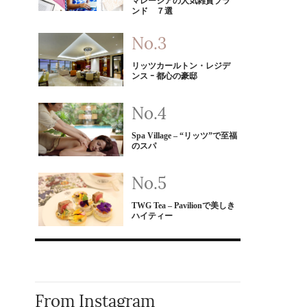
マレーシアの人気雑貨ブラ
ンド ７選
リッツカールトン・レジデ
ンス ｰ 都心の豪邸
Spa Village – “リッツ”で至福
のスパ
TWG Tea – Pavilionで美しき
ハイティー
From Instagram