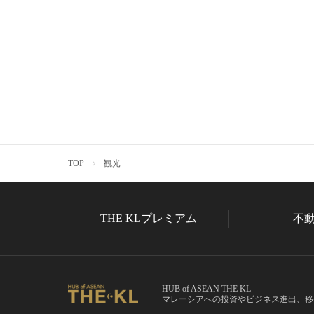
TOP
観光
THE KLプレミアム
不
HUB of ASEAN THE KL
マレーシアへの投資やビジネス進出、移