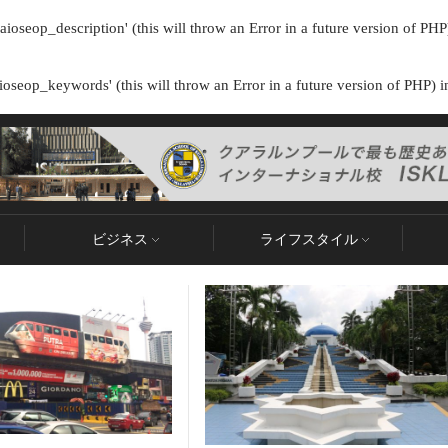
ioseop_description' (this will throw an Error in a future version of PHP
oseop_keywords' (this will throw an Error in a future version of PHP) 
ビジネス
ライフスタイル