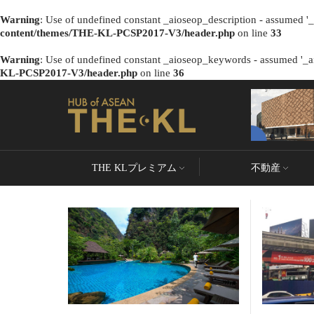
Warning
: Use of undefined constant _aioseop_description - assumed '_a
content/themes/THE-KL-PCSP2017-V3/header.php
on line
33
Warning
: Use of undefined constant _aioseop_keywords - assumed '_ai
KL-PCSP2017-V3/header.php
on line
36
THE KLプレミアム
不動産