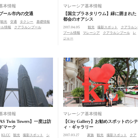
基本情報
マレーシア基本情報
プール市内の交通
【国立プラネタリウム】緑に囲まれた
都会のオアシス
観光
交通
タクシー
基礎情報
ール情報
クアラルンプール
2017.04.05
観光
撮影スポット
クアラルン
プール情報
マレーシア
クアラルンプール
レ
ジャー
基本情報
マレーシア基本情報
AS Twin Towers】一度は訪
【City Gallery】お勧めスポットのシテ
ドマーク
ィ・ギャラリー
KLCC
観光
撮影スポット
シ
2017.03.27
家族
観光
撮影スポット
クア