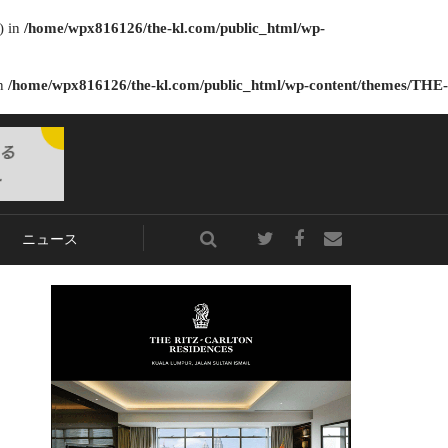
) in
/home/wpx816126/the-kl.com/public_html/wp-
in
/home/wpx816126/the-kl.com/public_html/wp-content/themes/THE-
ニュース