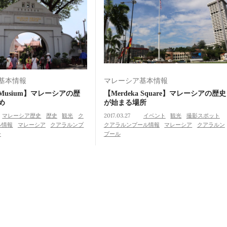
基本情報
マレーシア基本情報
al Musium】マレーシアの歴
【Merdeka Square】マレーシアの歴史
め
が始まる場所
マレーシア歴史
歴史
観光
ク
2017.03.27
イベント
観光
撮影スポット
ル情報
マレーシア
クアラルンプ
クアラルンプール情報
マレーシア
クアラルン
ー
プール