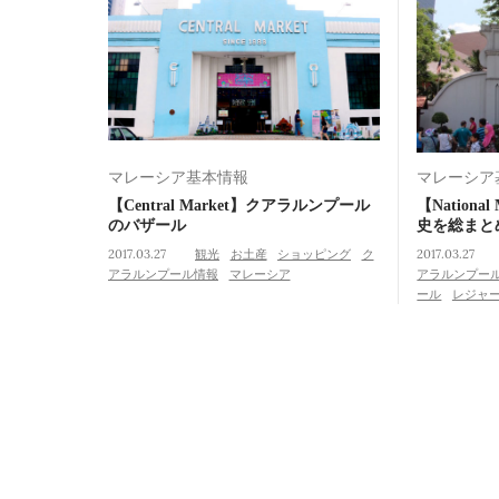
マレーシア基本情報
マレーシア
【Central Market】クアラルンプール
【Nation
のバザール
史を総まと
2017.03.27
観光
お土産
ショッピング
ク
2017.03.27
アラルンプール情報
マレーシア
アラルンプー
ール
レジャ