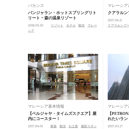
バカンス
マレーシア
バンジャラン・ホットスプリングリト
クアラルン
リート ｰ 森の温泉リゾート
2017.04.11
2018.05.10
リゾート
ホテル
観光
マレー
クアラルンプ
シア
マレーシア基本情報
マレーシア
【ベルジャヤ・タイムズスクエア】屋
【PETRON
内にコースター！
れたいラン
2017.04.01
家族
観光
お土産
撮影スポッ
2017.03.27