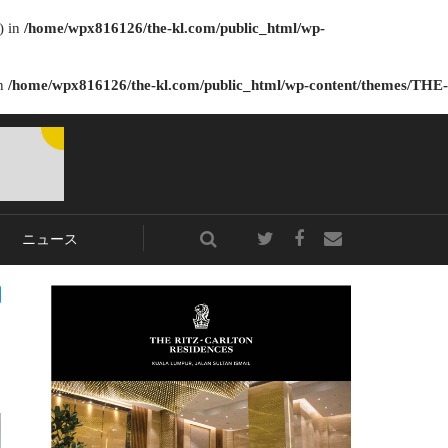
) in
/home/wpx816126/the-kl.com/public_html/wp-
in
/home/wpx816126/the-kl.com/public_html/wp-content/themes/THE-
ニュース