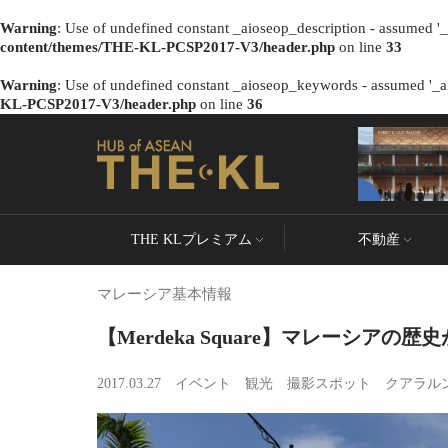
Warning
: Use of undefined constant _aioseop_description - assumed '_a
content/themes/THE-KL-PCSP2017-V3/header.php
on line
33
Warning
: Use of undefined constant _aioseop_keywords - assumed '_ai
KL-PCSP2017-V3/header.php
on line
36
THE KLプレミアム
不動産
マレーシア基本情報
【Merdeka Square】マレーシアの
2017.03.27
イベント
観光
撮影スポット
クアラル