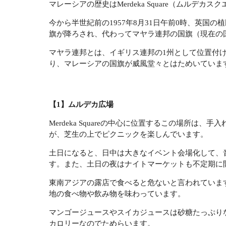
マレーシアの歴史はMerdeka Square（ムルデカ
今から半世紀前の1957年8月31日午前0時、英国
旗が降ろされ、代わってマヤラ連邦の国旗（現在の
マヤラ連邦とは、イギリス連邦の1州として位置付け
り、マレーシアの国旗が威風堂々とはためいていま
【1】ムルデカ広場
Merdeka Squareの中心に位置するこの場所
が、芝生の上でピクニックを楽しんでいます。
土日になると、日中は大きなイベント会場化して、
す。また、土日の夜はナイトマーケットも不定期に
東南アジアの露店で食べると危ないと言われていま
地の食べ物や飲み物を味わっています。
マンゴージュースやスイカジュースは砂糖たっぷり
カロリーなのでためらいます。