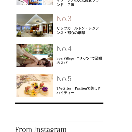
マレーシアの人気雑貨ブラ
ンド ７選
リッツカールトン・レジデ
ンス ｰ 都心の豪邸
Spa Village – “リッツ”で至福
のスパ
TWG Tea – Pavilionで美しき
ハイティー
From Instagram