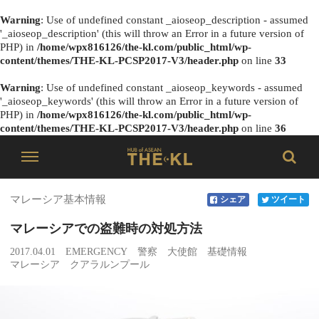
Warning
: Use of undefined constant _aioseop_description - assumed
'_aioseop_description' (this will throw an Error in a future version of
PHP) in
/home/wpx816126/the-kl.com/public_html/wp-
content/themes/THE-KL-PCSP2017-V3/header.php
on line
33
Warning
: Use of undefined constant _aioseop_keywords - assumed
'_aioseop_keywords' (this will throw an Error in a future version of
PHP) in
/home/wpx816126/the-kl.com/public_html/wp-
content/themes/THE-KL-PCSP2017-V3/header.php
on line
36
マレーシア基本情報
シェア
ツイート
マレーシアでの盗難時の対処方法
2017.04.01
EMERGENCY
警察
大使館
基礎情報
マレーシア
クアラルンプール