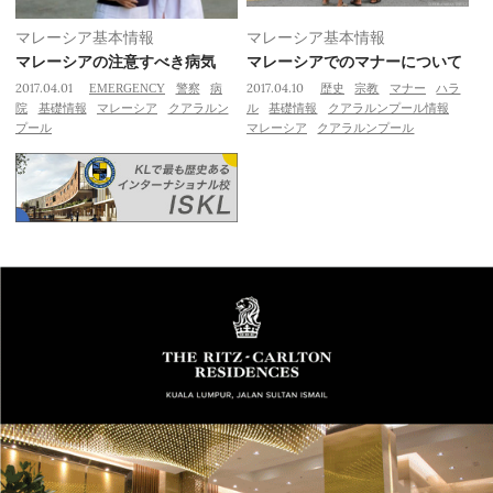
マレーシア基本情報
マレーシア基本情報
マレーシアの注意すべき病気
マレーシアでのマナーについて
2017.04.01
EMERGENCY
警察
病
2017.04.10
歴史
宗教
マナー
ハラ
院
基礎情報
マレーシア
クアラルン
ル
基礎情報
クアラルンプール情報
プール
マレーシア
クアラルンプール