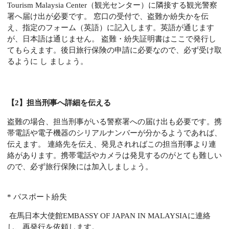
Tourism Malaysia Center（観光センター）に隣接する観光警察
署へ届け出が必要です。 窓口の受付で、盗難か紛失かを伝
え、指定のフォーム（英語）に記入します。英語が通じます
が、日本語は通じません。 盗難・紛失証明書はここで発行し
てもらえます。後日旅行保険の申請に必要なので、必ず受け取
るように し ましょう。
【2】担当刑事へ詳細を伝える
盗難の場合、担当刑事がいる警察署への届け出も必要です。携
帯電話や電子機器のシリアルナンバーが分かるようであれば、
伝えます。 連絡先を伝え、発見されればこの担当刑事より連
絡があります。携帯電話やカメラは発見するのがとても難しい
ので、必ず旅行保険には加入しましょう。
* パスポート紛失
在馬日本大使館EMBASSY OF JAPAN IN MALAYSIAに連絡
し、再発行を依頼します。