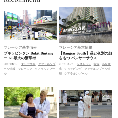
マレーシア基本情報
マレーシア基本情報
ブキッビンタン Bukit Bintang
【Bangsar South】昼と夜別の顔
ー KL最大の繁華街
をもつ バンサーサウス
2017.08.15
エリア情報
クアラルンプ
2017.03.27
レストラン
家族
高級住
ール情報
マレーシア
クアラルンプー
宅
ショッピング
クアラルンプール情
ル
報
クアラルンプール