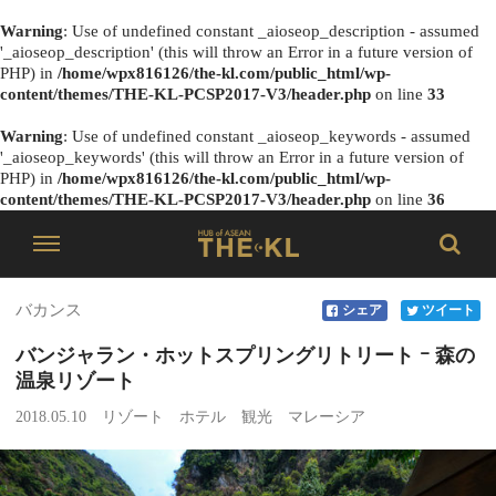
Warning
: Use of undefined constant _aioseop_description - assumed
'_aioseop_description' (this will throw an Error in a future version of
PHP) in
/home/wpx816126/the-kl.com/public_html/wp-
content/themes/THE-KL-PCSP2017-V3/header.php
on line
33
Warning
: Use of undefined constant _aioseop_keywords - assumed
'_aioseop_keywords' (this will throw an Error in a future version of
PHP) in
/home/wpx816126/the-kl.com/public_html/wp-
content/themes/THE-KL-PCSP2017-V3/header.php
on line
36
バカンス
シェア
ツイート
バンジャラン・ホットスプリングリトリート ｰ 森の
温泉リゾート
2018.05.10
リゾート
ホテル
観光
マレーシア