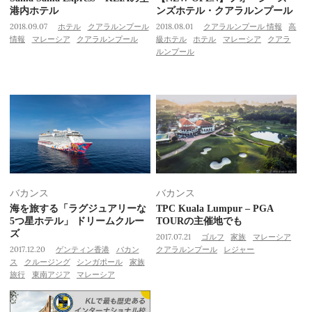
港内ホテル
ンズホテル・クアラルンプール
2018.09.07
ホテル
クアラルンプール
2018.08.01
クアラルンプール 情報
高
情報
マレーシア
クアラルンプール
級ホテル
ホテル
マレーシア
クアラ
ルンプール
バカンス
バカンス
海を旅する「ラグジュアリーな
TPC Kuala Lumpur – PGA
5つ星ホテル」 ドリームクルー
TOURの主催地でも
ズ
2017.07.21
ゴルフ
家族
マレーシア
2017.12.20
ゲンティン香港
バカン
クアラルンプール
レジャー
ス
クルージング
シンガポール
家族
旅行
東南アジア
マレーシア