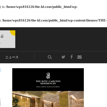
) in
/home/wpx816126/the-kl.com/public_html/wp-
in
/home/wpx816126/the-kl.com/public_html/wp-content/themes/THE-
ニュース