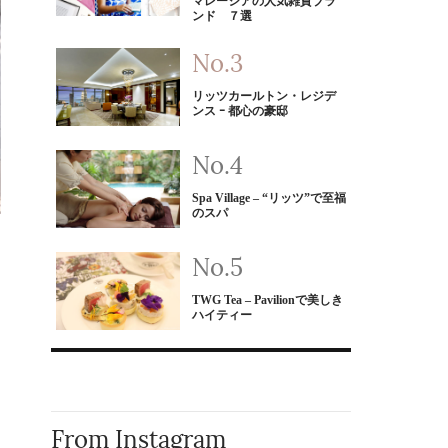
マレーシアの人気雑貨ブラ
ンド ７選
リッツカールトン・レジデ
ンス ｰ 都心の豪邸
Spa Village – “リッツ”で至福
のスパ
TWG Tea – Pavilionで美しき
ハイティー
同
From Instagram