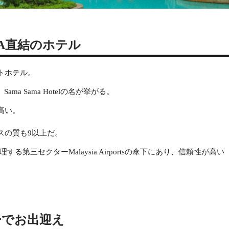
KLIA直結のホテル
トホテル。
a Sama Hotelの名が挙がる。
高い。
スの質も9以上だ。
管理する第三セクターMalaysia Airportsの傘下にあり、信頼性が高い
ーでお出迎え