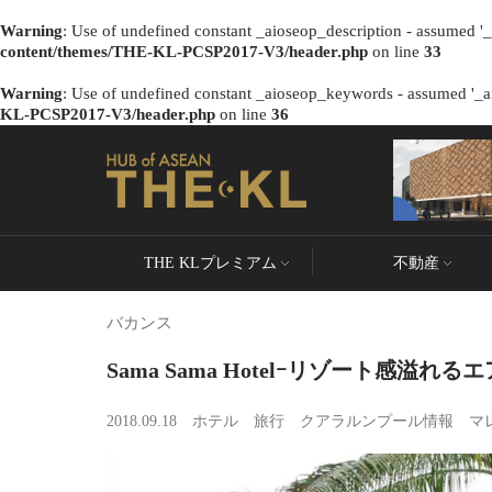
Warning
: Use of undefined constant _aioseop_description - assumed '_a
content/themes/THE-KL-PCSP2017-V3/header.php
on line
33
Warning
: Use of undefined constant _aioseop_keywords - assumed '_ai
KL-PCSP2017-V3/header.php
on line
36
THE KLプレミアム
不動産
バカンス
Sama Sama Hotelｰリゾート感溢れ
2018.09.18
ホテル
旅行
クアラルンプール情報
マ