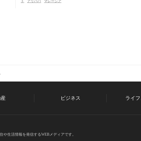
ト
アリババ
マレーシア
へ
動産
ビジネス
ライフ
住や生活情報を発信するWEBメディアです。