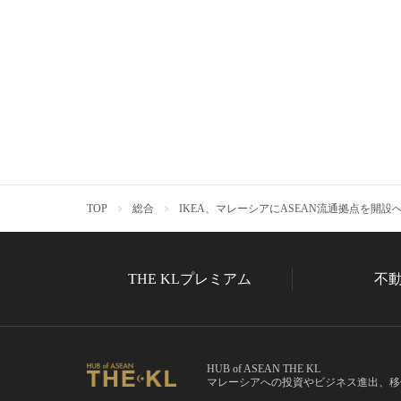
TOP
総合
IKEA、マレーシアにASEAN流通拠点を開設
THE KLプレミアム
不
HUB of ASEAN THE KL
マレーシアへの投資やビジネス進出、移