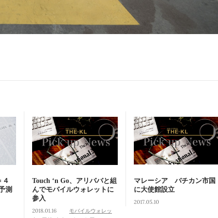
＝４
Touch ‘n Go、アリババと組
マレーシア バチカン市国
予測
んでモバイルウォレットに
に大使館設立
参入
2017.05.10
2018.01.16
モバイルウォレッ