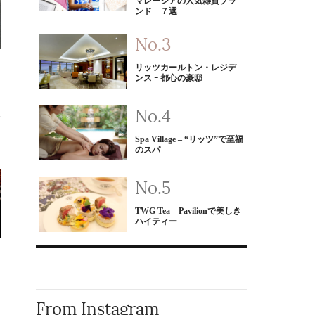
マレーシアの人気雑貨ブラ
ンド ７選
リッツカールトン・レジデ
ンス ｰ 都心の豪邸
Spa Village – “リッツ”で至福
のスパ
TWG Tea – Pavilionで美しき
ハイティー
From Instagram