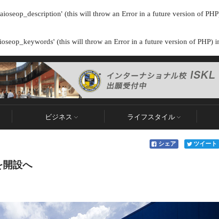
ioseop_description' (this will throw an Error in a future version of PHP
oseop_keywords' (this will throw an Error in a future version of PHP) 
ビジネス
ライフスタイル
シェア
ツイート
を開設へ