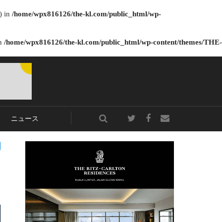
) in
/home/wpx816126/the-kl.com/public_html/wp-
in
/home/wpx816126/the-kl.com/public_html/wp-content/themes/THE-
ニュース