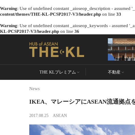
Warning
: Use of undefined constant _aioseop_description - assumed '_a
content/themes/THE-KL-PCSP2017-V3/header.php
on line
33
Warning
: Use of undefined constant _aioseop_keywords - assumed '_ai
KL-PCSP2017-V3/header.php
on line
36
THE KLプレミアム
不動産
News
IKEA、マレーシアにASEAN流通拠点
2017.08.25
ASEAN