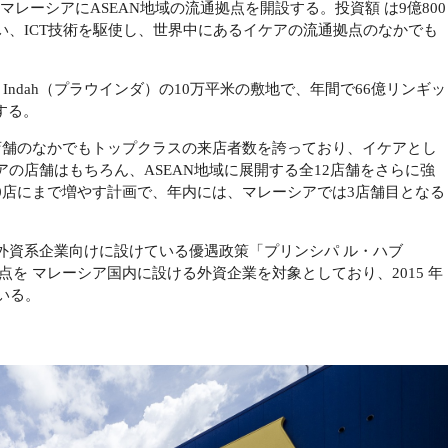
マレーシアにASEAN地域の流通拠点を開設する。投資額 は9億800
、ICT技術を駆使し、世界中にあるイケアの流通拠点のなかでも
 Indah（プラウインダ）の10万平米の敷地で、年間で66億リンギッ
理する。
店舗のなかでもトップクラスの来店者数を誇っており、イケアとし
の店舗はもちろん、ASEAN地域に展開する全12店舗をさらに強
を20店にまで増やす計画で、年内には、マレーシアでは3店舗目となる
が外資系企業向けに設けている優遇政策「プリンシパ ル・ハブ
を マレーシア国内に設ける外資企業を対象としており、2015 年
いる。