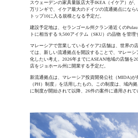
スウェーデンの家具量販店大手IKEA（イケア）が、
万リンギで、イケア最大のドイツの流通拠点にならい
トップ10に入る規模となる予定だ。
建設予定地は、セランゴール州クラン港近くのPulau
トに相当する 9,500アイテム（SKU）の品物 を管
マレーシアで営業しているイケア2店舗は、世界の
ては、新しい流通拠点を開設することで、マレーシア
化したい考え。2026年までにASEAN地域の店舗
店をジョホール州に開業する予定だ。
新流通拠点は、マレーシア投資開発公社（MIDA)
（PH）制度」を活用したもの。この制度は、域内拠点
に制度が開始されて以降、26件の案件に適用されて