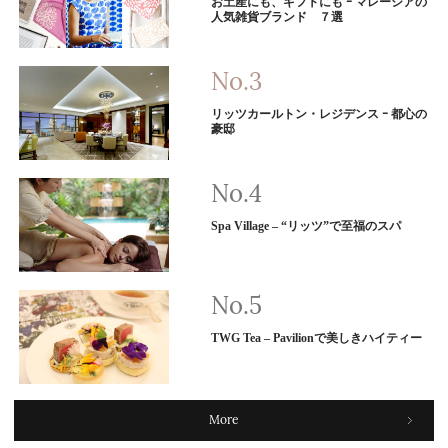
お土産にも、ギフトにも ｰ マレーシアの
人気雑貨ブランド ７選
リッツカールトン・レジデンス ｰ 都心の
豪邸
Spa Village – “リッツ”で至福のスパ
TWG Tea – Pavilionで美しきハイティー
More