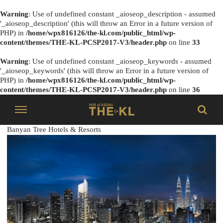
Warning
: Use of undefined constant _aioseop_description - assumed
'_aioseop_description' (this will throw an Error in a future version of
PHP) in
/home/wpx816126/the-kl.com/public_html/wp-
content/themes/THE-KL-PCSP2017-V3/header.php
on line
33
Warning
: Use of undefined constant _aioseop_keywords - assumed
'_aioseop_keywords' (this will throw an Error in a future version of
PHP) in
/home/wpx816126/the-kl.com/public_html/wp-
content/themes/THE-KL-PCSP2017-V3/header.php
on line
36
Banyan Tree Hotels & Resorts