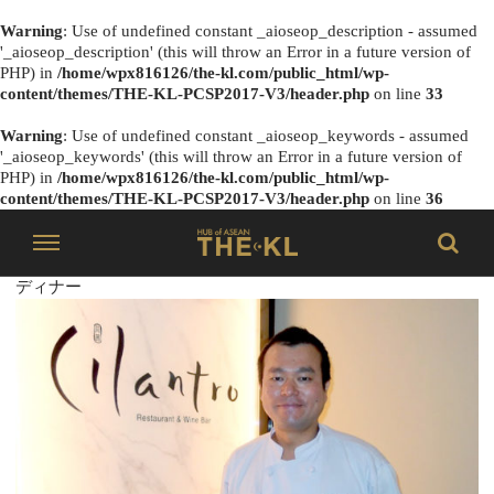
Warning
: Use of undefined constant _aioseop_description - assumed
'_aioseop_description' (this will throw an Error in a future version of
PHP) in
/home/wpx816126/the-kl.com/public_html/wp-
content/themes/THE-KL-PCSP2017-V3/header.php
on line
33
Warning
: Use of undefined constant _aioseop_keywords - assumed
'_aioseop_keywords' (this will throw an Error in a future version of
PHP) in
/home/wpx816126/the-kl.com/public_html/wp-
content/themes/THE-KL-PCSP2017-V3/header.php
on line
36
ディナー