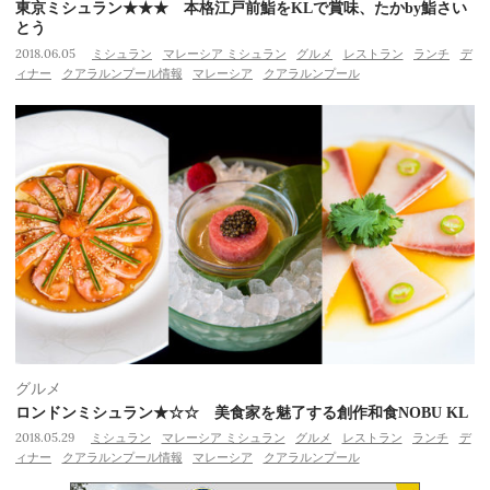
東京ミシュラン★★★ 本格江戸前鮨をKLで賞味、たかby鮨さい
とう
2018.06.05
ミシュラン
マレーシア ミシュラン
グルメ
レストラン
ランチ
デ
ィナー
クアラルンプール情報
マレーシア
クアラルンプール
グルメ
ロンドンミシュラン★☆☆ 美食家を魅了する創作和食NOBU KL
2018.05.29
ミシュラン
マレーシア ミシュラン
グルメ
レストラン
ランチ
デ
ィナー
クアラルンプール情報
マレーシア
クアラルンプール