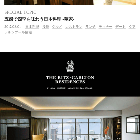
SPECIAL TOPIC
五感で四季を味わう日本料理 -華家-
2017.08.01
日本料理
接待
グルメ
レストラン
ランチ
ディナー
デート
クア
ラルンプール情報