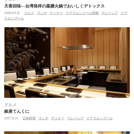
天香回味―台湾発祥の薬膳火鍋でおいしくデトックス
2018.03.15
グルメ
ランチ
ディナー
クアラルンプール情報
マレーシア
クア
ラルンプール
グルメ
銀座てんくに
2017.11.21
日本料理
ランチ
ディナー
マレーシア
クアラルンプール