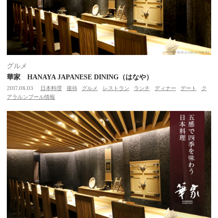
グルメ
華家 HANAYA JAPANESE DINING（はなや）
2017.08.03
日本料理
接待
グルメ
レストラン
ランチ
ディナー
デート
ク
アラルンプール情報