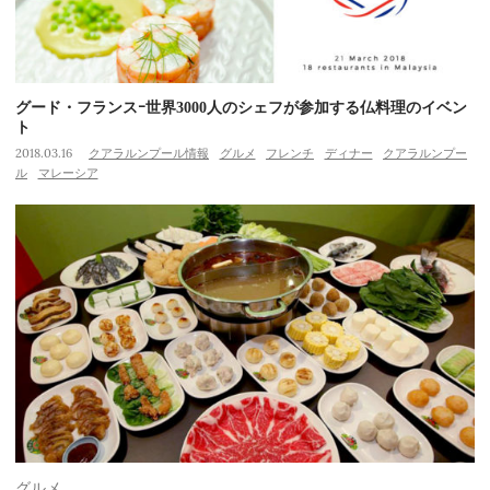
グード・フランスｰ世界3000人のシェフが参加する仏料理のイベン
ト
2018.03.16
クアラルンプール情報
グルメ
フレンチ
ディナー
クアラルンプー
ル
マレーシア
グルメ