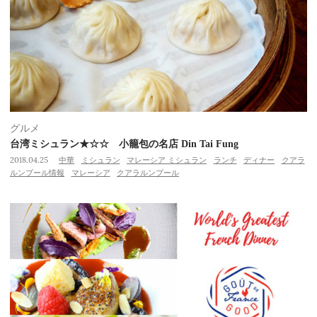
グルメ
台湾ミシュラン★☆☆ 小籠包の名店 Din Tai Fung
2018.04.25
中華
ミシュラン
マレーシア ミシュラン
ランチ
ディナー
クアラ
ルンプール情報
マレーシア
クアラルンプール