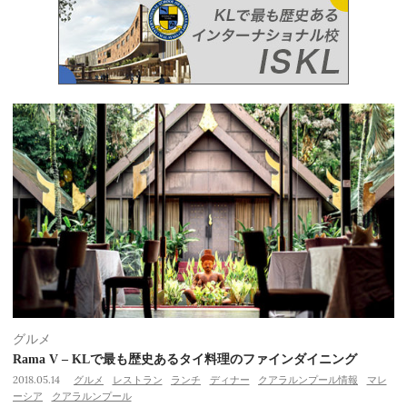
グルメ
Rama V – KLで最も歴史あるタイ料理のファインダイニング
2018.05.14
グルメ
レストラン
ランチ
ディナー
クアラルンプール情報
マレ
ーシア
クアラルンプール