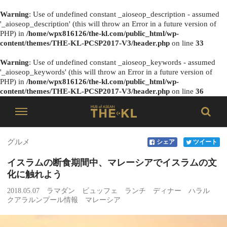
Warning
: Use of undefined constant _aioseop_description - assumed
'_aioseop_description' (this will throw an Error in a future version of
PHP) in
/home/wpx816126/the-kl.com/public_html/wp-
content/themes/THE-KL-PCSP2017-V3/header.php
on line
33
Warning
: Use of undefined constant _aioseop_keywords - assumed
'_aioseop_keywords' (this will throw an Error in a future version of
PHP) in
/home/wpx816126/the-kl.com/public_html/wp-
content/themes/THE-KL-PCSP2017-V3/header.php
on line
36
グルメ
シェア
ツイート
イスラムの断食期間中、マレーシアでイスラムの文
化に触れよう
2018.05.07
ラマダン
ビュッフェ
ランチ
ディナー
ハラル
クアラルンプール情報
マレーシア