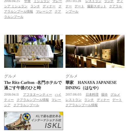
2018.04.25
中華
ミシュラン
マレー
2017.03.28
レストラン
ランチ
ディ
シア ミシュラン
ランチ
ディナー
ク
ナー
デート
撮影スポット
クアラル
アラルンプール情報
マレーシア
クア
ンプール
ラルンプール
グルメ
グルメ
The Ritz-Carlton -名門ホテルで
華家 HANAYA JAPANESE
過ごす午後のひと時
DINING（はなや）
2018.04.11
アフタヌーンティー
ハイ
2017.08.03
日本料理
接待
グルメ
ティー
クアラルンプール情報
マレー
レストラン
ランチ
ディナー
デート
シア
クアラルンプール
クアラルンプール情報