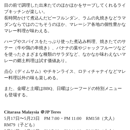
目の前で調理した出来たてのほかほかをサーブしてくれるライ
ブキッチンが楽しい。
長時間かけて煮込んだビーフルンダン、ラムの丸焼きなどラマ
ダンならではのごちそうのほか、マレーシア各地の個性豊かな
マレー料理が味わえる。
ハーブやスパイスをたっぷり使った煮込み料理、焼きたてのサ
テー（牛や鶏の串焼き）、バナナの葉やジャックフルーツなど
を使ったさまざまな種類のサラダなど、なかなか味わえないマ
レーの郷土料理は試す価値あり。
点心（ディムサム）やチキンライス、ロティチャナイなどマレ
ー料理以外の味も楽しめる。
また、金曜と土曜はBBQ、日曜はシーフードの特別メニュー
も登場する。
Citarasa Malaysia ＠JP Teres
5月17日〜5月23日 PM 7:00 ｰ PM 11:00 RM158（大人）
RM79（子ども）