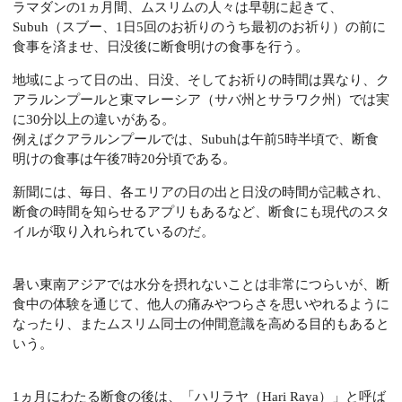
ラマダンの1ヵ月間、ムスリムの人々は早朝に起きて、
Subuh（スブー、1日5回のお祈りのうち最初のお祈り）の前に
食事を済ませ、日没後に断食明けの食事を行う。
地域によって日の出、日没、そしてお祈りの時間は異なり、ク
アラルンプールと東マレーシア（サバ州とサラワク州）では実
に30分以上の違いがある。
例えばクアラルンプールでは、Subuhは午前5時半頃で、断食
明けの食事は午後7時20分頃である。
新聞には、毎日、各エリアの日の出と日没の時間が記載され、
断食の時間を知らせるアプリもあるなど、断食にも現代のスタ
イルが取り入れられているのだ。
暑い東南アジアでは水分を摂れないことは非常につらいが、断
食中の体験を通じて、他人の痛みやつらさを思いやれるように
なったり、またムスリム同士の仲間意識を高める目的もあると
いう。
1ヵ月にわたる断食の後は、「ハリラヤ（Hari Raya）」と呼ば