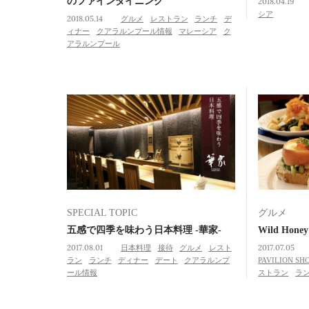
のファインダイニング
2018.04.19
シア
2018.05.14
グルメ
レストラン
ランチ
デ
ィナー
クアラルンプール情報
マレーシア
ク
アラルンプール
SPECIAL TOPIC
グルメ
五感で四季を味わう日本料理 -華家-
Wild Ho
2017.08.01
日本料理
接待
グルメ
レスト
2017.07.05
ラン
ランチ
ディナー
デート
クアラルンプ
PAVILION SH
ール情報
ストラン
ラ