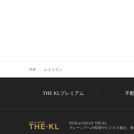
TOP
レストラン
THE KLプレミアム
不
HUB of ASEAN THE KL
マレーシアへの投資やビジネス進出、移