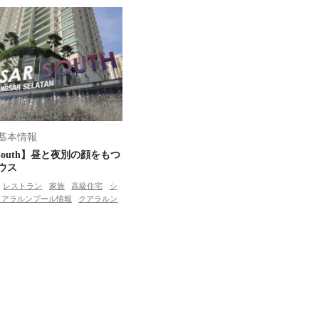
基本情報
r South】昼と夜別の顔をもつ
サウス
レストラン
家族
高級住宅
シ
クアラルンプール情報
クアラルン