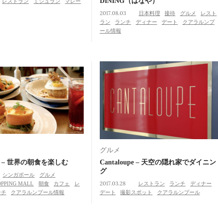
DINING（はなや）
レストラン
ミシュラン
マレー
2017.08.03
日本料理
接待
グルメ
レスト
ラン
ランチ
ディナー
デート
クアラルンプ
ール情報
グルメ
ney – 世界の朝食を楽しむ
Cantaloupe – 天空の隠れ家でダイニン
グ
シンガポール
グルメ
OPPING MALL
朝食
カフェ
レ
2017.03.28
レストラン
ランチ
ディナー
ンチ
クアラルンプール情報
デート
撮影スポット
クアラルンプール