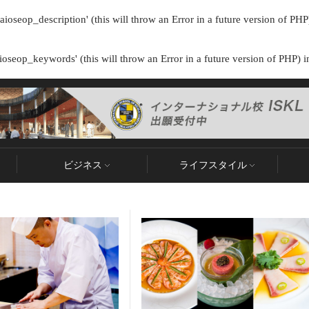
ioseop_description' (this will throw an Error in a future version of PHP
oseop_keywords' (this will throw an Error in a future version of PHP) 
ビジネス
ライフスタイル