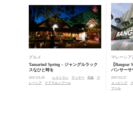
グルメ
マレーシア
Tamarind Spring – ジャングルラック
【Bangsa
スなひと時を
バンサー
2017.03.28
レストラン
ディナー
高級
マ
2017.03.27
レーシア
クアラルンプール
ョッピング
プール