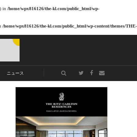
) in
/home/wpx816126/the-kl.com/public_html/wp-
in
/home/wpx816126/the-kl.com/public_html/wp-content/themes/THE-
ニュース