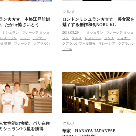
グルメ
ラン★★★ 本格江戸前鮨
ロンドンミシュラン★☆☆ 美食家を
味、たかby鮨さいとう
魅了する創作和食NOBU KL
ミシュラン
マレーシア ミシュ
2018.05.29
ミシュラン
マレーシア ミシュ
レストラン
ランチ
ディナー
ラン
グルメ
レストラン
ランチ
ディナー
ール情報
マレーシア
クアラルン
クアラルンプール情報
マレーシア
クアラルン
プール
人女性初の快挙、パリ在住
グルメ
ミシュラン1つ星を獲得
華家 HANAYA JAPANESE