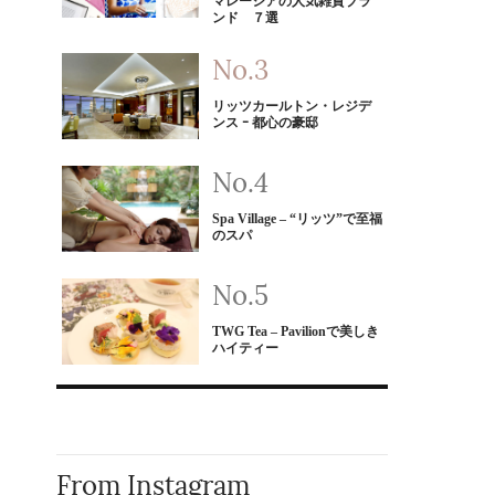
マレーシアの人気雑貨ブラ
ンド ７選
リッツカールトン・レジデ
ンス ｰ 都心の豪邸
Spa Village – “リッツ”で至福
のスパ
TWG Tea – Pavilionで美しき
ハイティー
From Instagram