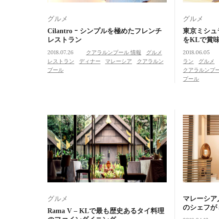
グルメ
グルメ
Cilantro ｰ シンプルを極めたフレンチ
東京ミシュ
レストラン
をKLで賞
2018.07.26
クアラルンプール 情報
グルメ
2018.06.05
レストラン
ディナー
マレーシア
クアラルン
ラン
グルメ
プール
クアラルンプ
プール
グルメ
マレーシア
のシェフが
Rama V – KLで最も歴史あるタイ料理