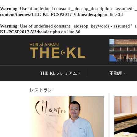
Warning
: Use of undefined constant _aioseop_description - assumed '_a
content/themes/THE-KL-PCSP2017-V3/header.php
on line
33
Warning
: Use of undefined constant _aioseop_keywords - assumed '_ai
KL-PCSP2017-V3/header.php
on line
36
THE KLプレミアム
不動産
レストラン