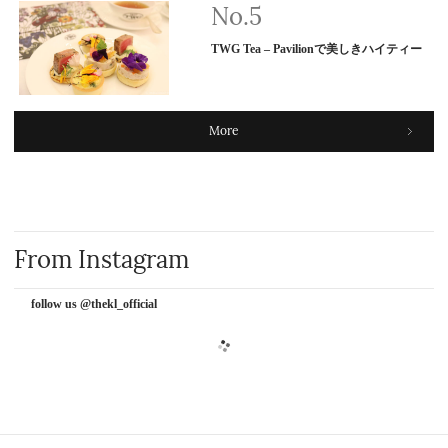
TWG Tea – Pavilionで美しきハイティー
More
From Instagram
follow us @thekl_official