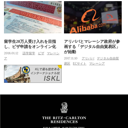
留学生20万人受け入れを目指
アリババとマレーシア政府が参
し、ビザ申請をオンライン化
画する「デジタル自由貿易区」
が始動
2018.01.12
語学留学
ビザ
マレーシ
ア
2017.11.10
アリババ
デジタル自由貿
易区
ECサイト
マレーシア