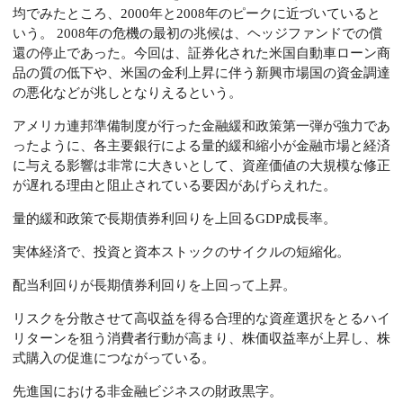
均でみたところ、2000年と2008年のピークに近づいていると
いう。 2008年の危機の最初の兆候は、ヘッジファンドでの償
還の停止であった。今回は、証券化された米国自動車ローン商
品の質の低下や、米国の金利上昇に伴う新興市場国の資金調達
の悪化などが兆しとなりえるという。
アメリカ連邦準備制度が行った金融緩和政策第一弾が強力であ
ったように、各主要銀行による量的緩和縮小が金融市場と経済
に与える影響は非常に大きいとして、資産価値の大規模な修正
が遅れる理由と阻止されている要因があげらえれた。
量的緩和政策で長期債券利回りを上回るGDP成長率。
実体経済で、投資と資本ストックのサイクルの短縮化。
配当利回りが長期債券利回りを上回って上昇。
リスクを分散させて高収益を得る合理的な資産選択をとるハイ
リターンを狙う消費者行動が高まり、株価収益率が上昇し、株
式購入の促進につながっている。
先進国における非金融ビジネスの財政黒字。