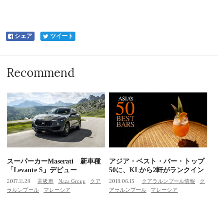
シェア
ツイート
Recommend
スーパーカーMaserati 新車種
アジア・ベスト・バー・トップ
「Levante S」デビュー
50に、KLから2軒がランクイン
2017.11.28
高級車
Naza Group
クア
2018.06.15
クアラルンプール情報
ク
ラルンプール
マレーシア
アラルンプール
マレーシア