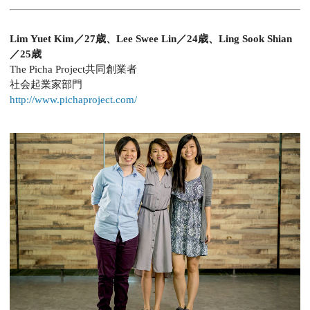
Lim Yuet Kim／27歳、Lee Swee Lin／24歳、Ling Sook Shian
／25歳
The Picha Project共同創業者
社会起業家部門
http://www.pichaproject.com/