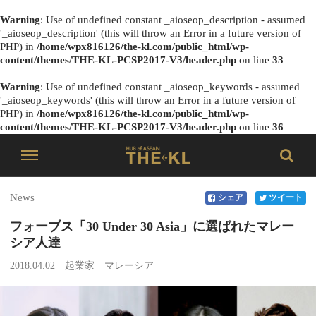
Warning
: Use of undefined constant _aioseop_description - assumed
'_aioseop_description' (this will throw an Error in a future version of
PHP) in
/home/wpx816126/the-kl.com/public_html/wp-
content/themes/THE-KL-PCSP2017-V3/header.php
on line
33
Warning
: Use of undefined constant _aioseop_keywords - assumed
'_aioseop_keywords' (this will throw an Error in a future version of
PHP) in
/home/wpx816126/the-kl.com/public_html/wp-
content/themes/THE-KL-PCSP2017-V3/header.php
on line
36
News
シェア
ツイート
フォーブス「30 Under 30 Asia」に選ばれたマレー
シア人達
2018.04.02
起業家
マレーシア