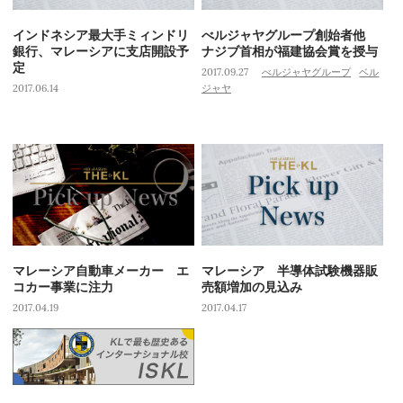
インドネシア最大手ミィンドリ
べルジャヤグループ創始者他
銀行、マレーシアに支店開設予
ナジブ首相が福建協会賞を授与
定
2017.09.27
べルジャヤグループ
ベル
2017.06.14
ジャヤ
マレーシア自動車メーカー エ
マレーシア 半導体試験機器販
コカー事業に注力
売額増加の見込み
2017.04.19
2017.04.17