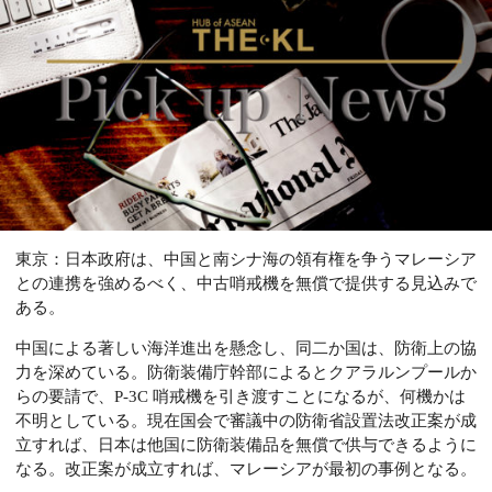
東京：日本政府は、中国と南シナ海の領有権を争うマレーシア
との連携を強めるべく、中古哨戒機を無償で提供する見込みで
ある。
中国による著しい海洋進出を懸念し、同二か国は、防衛上の協
力を深めている。防衛装備庁幹部によるとクアラルンプールか
らの要請で、P-3C 哨戒機を引き渡すことになるが、何機かは
不明としている。現在国会で審議中の防衛省設置法改正案が成
立すれば、日本は他国に防衛装備品を無償で供与できるように
なる。改正案が成立すれば、マレーシアが最初の事例となる。