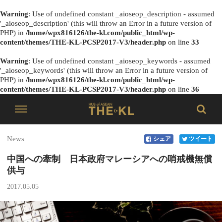
Warning
: Use of undefined constant _aioseop_description - assumed
'_aioseop_description' (this will throw an Error in a future version of
PHP) in
/home/wpx816126/the-kl.com/public_html/wp-
content/themes/THE-KL-PCSP2017-V3/header.php
on line
33
Warning
: Use of undefined constant _aioseop_keywords - assumed
'_aioseop_keywords' (this will throw an Error in a future version of
PHP) in
/home/wpx816126/the-kl.com/public_html/wp-
content/themes/THE-KL-PCSP2017-V3/header.php
on line
36
News
シェア
ツイート
中国への牽制 日本政府マレーシアへの哨戒機無償
供与
2017.05.05