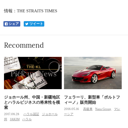
情報：THE STRAITS TIMES
シェア
ツイート
Recommend
ジョホール州、中国・新疆地区
フェラーリ、新型車「ポルトフ
とハラルビジネスの将来性を模
ィーノ」販売開始
索
2018.05.16
高級車
Naza Group
マレ
2017.08.28
ハラル認証
ジョホール
ーシア
州
JAKIM
ハラル