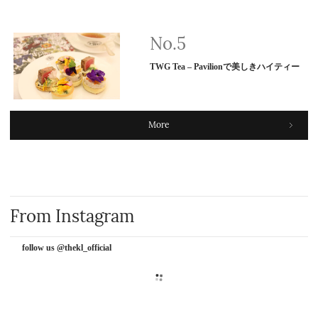
TWG Tea – Pavilionで美しきハイティー
More
From Instagram
follow us @thekl_official