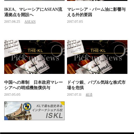
IKEA、マレーシアにASEAN流
マレーシア・パーム油に影響与
通拠点を開設へ
える外的要因
2017.08.25
ASEAN
2017.07.05
中国への牽制 日本政府マレー
ドイツ銀、バブル気味な株式市
シアへの哨戒機無償供与
場を危惧
2017.05.05
2017.07.11
経済