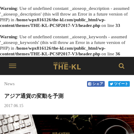
Warning
: Use of undefined constant _aioseop_description - assumed
'_aioseop_description' (this will throw an Error in a future version of
PHP) in
/home/wpx816126/the-kl.com/public_html/wp-
content/themes/THE-KL-PCSP2017-V3/header.php
on line
33
Warning
: Use of undefined constant _aioseop_keywords - assumed
'_aioseop_keywords' (this will throw an Error in a future version of
PHP) in
/home/wpx816126/the-kl.com/public_html/wp-
content/themes/THE-KL-PCSP2017-V3/header.php
on line
36
News
シェア
ツイート
アジア通貨の変動を予測
2017.06.15