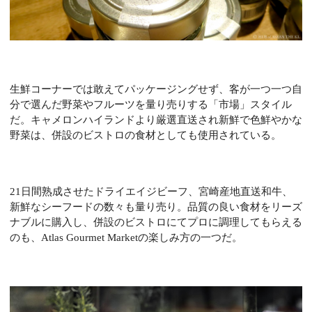
生鮮コーナーでは敢えてパッケージングせず、客が一つ一つ自
分で選んだ野菜やフルーツを量り売りする「市場」スタイル
だ。キャメロンハイランドより厳選直送され新鮮で色鮮やかな
野菜は、併設のビストロの食材としても使用されている。
21
日間熟成させたドライエイジビーフ、宮崎産地直送和牛、
新鮮なシーフードの数々も量り売り。品質の良い食材をリーズ
ナブルに購入し、併設のビストロにてプロに調理してもらえる
のも、
Atlas Gourmet Market
の楽しみ方の一つだ。