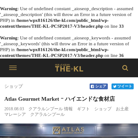
Warning
: Use of undefined constant _aioseop_description - assumed
'_aioseop_description' (this will throw an Error in a future version of
PHP) in
/home/wpx816126/the-kl.com/public_html/wp-
content/themes/THE-KL-PCSP2017-V3/header.php
on line
33
Warning
: Use of undefined constant _aioseop_keywords - assumed
'_aioseop_keywords' (this will throw an Error in a future version of
PHP) in
/home/wpx816126/the-kl.com/public_html/wp-
content/themes/THE-KL-PCSP2017-V3/header.php
on line
36
ショップ
シェア
ツイート
Atlas Gourmet Market ｰ ハイエンドな食材店
2018.08.03
クアラルンプール 情報
ギフト
ショップ
お土産
マレーシア
クアラルンプール