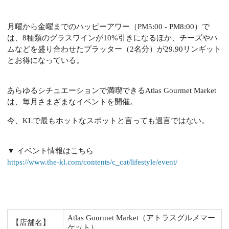
月曜から金曜までのハッピーアワー（
PM5:00 - PM8:00
）で
は、
8
種類のグラスワインが
10%
引きになるほか、チーズやハ
ムなどを盛り合わせたプラッター（
2
名分）が
29.90リンギット
とお得になっている。
あらゆるシチュエーションで満喫できる
Atlas Gourmet Market
は、毎月さまざまなイベントを開催。
今、
KL
で最もホットなスポットと言っても過言ではない。
▼ イベント情報はこちら
https://www.the-kl.com/contents/c_cat/lifestyle/event/
Atlas Gourmet Market（アトラスグルメマー
【店舗名】
ケット）