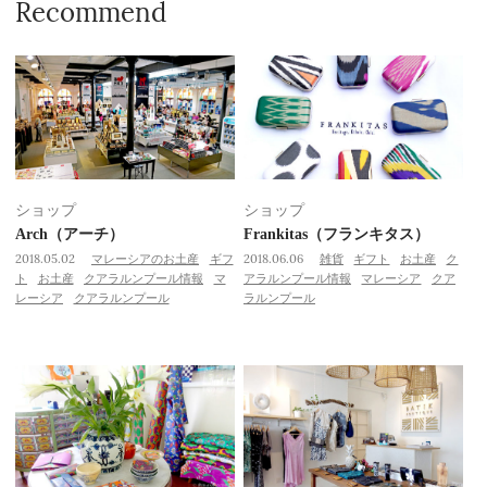
Recommend
ショップ
ショップ
Arch（アーチ）
Frankitas（フランキタス）
2018.05.02
マレーシアのお土産
ギフ
2018.06.06
雑貨
ギフト
お土産
ク
ト
お土産
クアラルンプール情報
マ
アラルンプール情報
マレーシア
クア
レーシア
クアラルンプール
ラルンプール