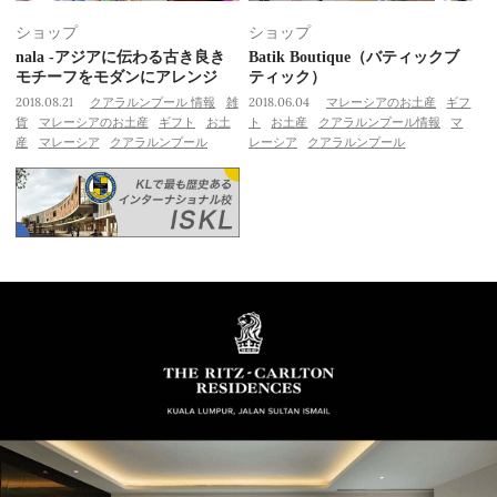
ショップ
ショップ
nala -アジアに伝わる古き良き
Batik Boutique（バティックブ
モチーフをモダンにアレンジ
ティック）
2018.08.21
クアラルンプール 情報
雑
2018.06.04
マレーシアのお土産
ギフ
貨
マレーシアのお土産
ギフト
お土
ト
お土産
クアラルンプール情報
マ
産
マレーシア
クアラルンプール
レーシア
クアラルンプール