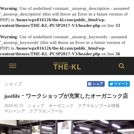
Warning
: Use of undefined constant _aioseop_description - assumed
'_aioseop_description' (this will throw an Error in a future version of
PHP) in
/home/wpx816126/the-kl.com/public_html/wp-
content/themes/THE-KL-PCSP2017-V3/header.php
on line
33
Warning
: Use of undefined constant _aioseop_keywords - assumed
'_aioseop_keywords' (this will throw an Error in a future version of
PHP) in
/home/wpx816126/the-kl.com/public_html/wp-
content/themes/THE-KL-PCSP2017-V3/header.php
on line
36
ショップ
シェア
ツイート
justlife ｰ ワークショップが充実したオーガニック店
2018.02.15
ショップ
オーガニック
クアラルンプール情報
マレーシア
クアラルンプール