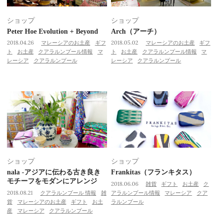
ショップ
ショップ
Peter Hoe Evolution + Beyond
Arch（アーチ）
2018.04.26
マレーシアのお土産
ギフ
2018.05.02
マレーシアのお土産
ギフ
ト
お土産
クアラルンプール情報
マ
ト
お土産
クアラルンプール情報
マ
レーシア
クアラルンプール
レーシア
クアラルンプール
ショップ
ショップ
nala -アジアに伝わる古き良き
Frankitas（フランキタス）
モチーフをモダンにアレンジ
2018.06.06
雑貨
ギフト
お土産
ク
2018.08.21
クアラルンプール 情報
雑
アラルンプール情報
マレーシア
クア
貨
マレーシアのお土産
ギフト
お土
ラルンプール
産
マレーシア
クアラルンプール