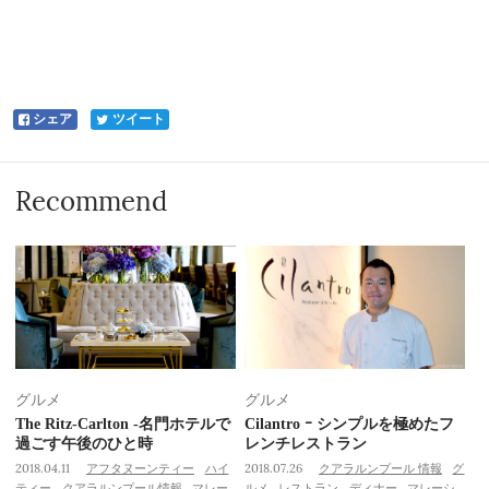
シェア
ツイート
Recommend
グルメ
グルメ
The Ritz-Carlton -名門ホテルで
Cilantro ｰ シンプルを極めたフ
過ごす午後のひと時
レンチレストラン
2018.04.11
アフタヌーンティー
ハイ
2018.07.26
クアラルンプール 情報
グ
ティー
クアラルンプール情報
マレー
ルメ
レストラン
ディナー
マレーシ