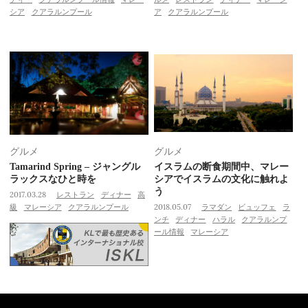
シア
クアラルンプール
ア
クアラルンプール
グルメ
グルメ
Tamarind Spring – ジャングル
イスラムの断食期間中、マレー
ラックスなひと時を
シアでイスラムの文化に触れよ
う
2017.03.28
レストラン
ディナー
高
級
マレーシア
クアラルンプール
2018.05.07
ラマダン
ビュッフェ
ラ
ンチ
ディナー
ハラル
クアラルンプ
ール情報
マレーシア