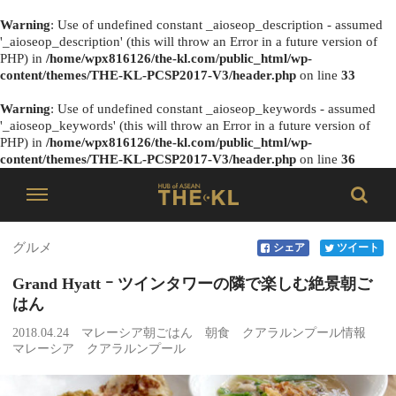
Warning
: Use of undefined constant _aioseop_description - assumed
'_aioseop_description' (this will throw an Error in a future version of
PHP) in
/home/wpx816126/the-kl.com/public_html/wp-
content/themes/THE-KL-PCSP2017-V3/header.php
on line
33
Warning
: Use of undefined constant _aioseop_keywords - assumed
'_aioseop_keywords' (this will throw an Error in a future version of
PHP) in
/home/wpx816126/the-kl.com/public_html/wp-
content/themes/THE-KL-PCSP2017-V3/header.php
on line
36
グルメ
シェア
ツイート
Grand Hyatt ｰ ツインタワーの隣で楽しむ絶景朝ご
はん
2018.04.24
マレーシア朝ごはん
朝食
クアラルンプール情報
マレーシア
クアラルンプール