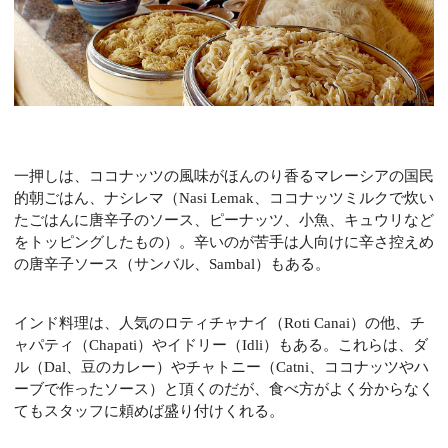
一押しは、ココナッツの風味がほんのり香るマレーシアの国民
的朝ごはん、ナシレマ（Nasi Lemak、ココナッツミルクで炊い
たごはんに唐辛子のソース、ピーナッツ、小魚、キュウリなど
をトッピングしたもの）。辛いのが苦手は人向けに辛さ控えめ
の唐辛子ソース（サンバル、Sambal）もある。
インド料理は、人気のロティチャナイ（Roti Canai）の他、チ
ャパティ（Chapati）やイドリー（Idli）もある。これらは、ダ
ル（Dal、豆のカレー）やチャトニー（Catni、ココナッツやハ
ーブで作ったソース）と頂くのだが、食べ方がよく分からなく
てもスタッフに頼めば盛り付けくれる。