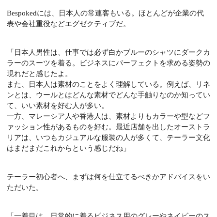
Bespokedには、日本人の常連客もいる。
ほとんどが企業の代
表や会社重役などエグゼクティブだ。
「日本人男性は、仕事では必ず白かブルーのシャツにダークカ
ラーのスーツを着る。ビジネスにパーフェクトを求める姿勢の
現れだと感じたよ。
また、日本人は素材のことをよく理解している。例えば、リネ
ンとは、ウールとはどんな素材でどんな手触りなのか知ってい
て、いい素材を好む人が多い。
一方、マレーシア人や香港人は、素材よりもカラーや型などフ
ァッション性があるものを好む。最近店舗を出したオーストラ
リアは、いつもカジュアルな服装の人が多くて、テーラー文化
はまだまだこれからという感じだね」
テーラー初心者へ、まずは何を仕立てるべきかアドバイスをい
ただいた。
「一着目は、日常的に着るビジネス用のグレーやネイビーのス