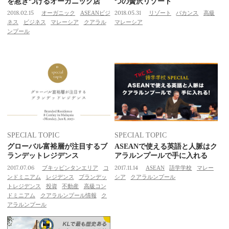
を惹きつけるオーガニック店
つの贅沢リゾート
2018.02.15
オーガニック
ASEANビジ
2018.05.31
リゾート
バカンス
高級
ネス
ビジネス
マレーシア
クアラル
マレーシア
ンプール
SPECIAL TOPIC
SPECIAL TOPIC
グローバル富裕層が注目するブ
ASEANで使える英語と人脈はク
ランデットレジデンス
アラルンプールで手に入れる
2017.07.06
ブキッビンタンエリア
コ
2017.11.14
ASEAN
語学学校
マレー
ンドミニアム
レジデンス
ブランデッ
シア
クアラルンプール
トレジデンス
投資
不動産
高級コン
ドミニアム
クアラルンプール情報
ク
アラルンプール