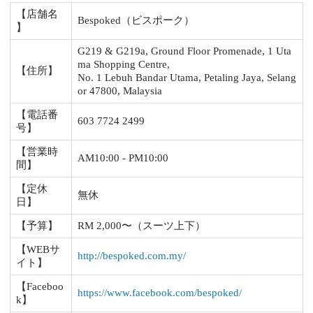
【店舗名
Bespoked（ビスポーク）
】
G219 & G219a, Ground Floor Promenade, 1 Uta
ma Shopping Centre,
【住所】
No. 1 Lebuh Bandar Utama, Petaling Jaya, Selang
or 47800, Malaysia
【電話番
603 7724 2499
号】
【営業時
AM10:00 - PM10:00
間】
【定休
無休
日】
【予算】
RM 2,000〜（スーツ上下）
【WEBサ
http://bespoked.com.my/
イト】
【Faceboo
https://www.facebook.com/bespoked/
k】