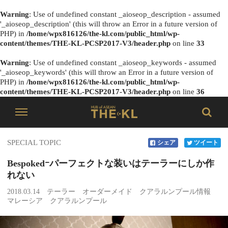
Warning
: Use of undefined constant _aioseop_description - assumed
'_aioseop_description' (this will throw an Error in a future version of
PHP) in
/home/wpx816126/the-kl.com/public_html/wp-
content/themes/THE-KL-PCSP2017-V3/header.php
on line
33
Warning
: Use of undefined constant _aioseop_keywords - assumed
'_aioseop_keywords' (this will throw an Error in a future version of
PHP) in
/home/wpx816126/the-kl.com/public_html/wp-
content/themes/THE-KL-PCSP2017-V3/header.php
on line
36
SPECIAL TOPIC
シェア
ツイート
Bespokedｰパーフェクトな装いはテーラーにしか作
れない
2018.03.14
テーラー
オーダーメイド
クアラルンプール情報
マレーシア
クアラルンプール