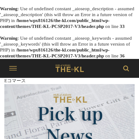
Warning
: Use of undefined constant _aioseop_description - assumed
'_aioseop_description' (this will throw an Error in a future version of
PHP) in
/home/wpx816126/the-kl.com/public_html/wp-
content/themes/THE-KL-PCSP2017-V3/header.php
on line
33
Warning
: Use of undefined constant _aioseop_keywords - assumed
'_aioseop_keywords' (this will throw an Error in a future version of
PHP) in
/home/wpx816126/the-kl.com/public_html/wp-
content/themes/THE-KL-PCSP2017-V3/header.php
on line
36
Eコマース