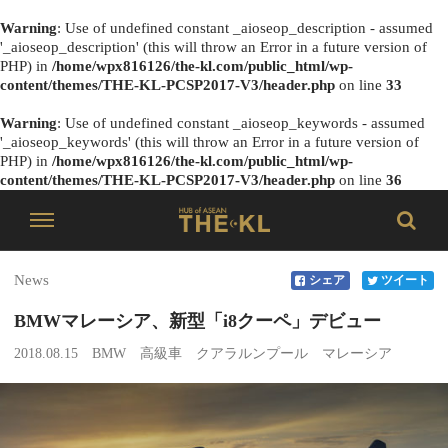
Warning
: Use of undefined constant _aioseop_description - assumed
'_aioseop_description' (this will throw an Error in a future version of
PHP) in
/home/wpx816126/the-kl.com/public_html/wp-
content/themes/THE-KL-PCSP2017-V3/header.php
on line
33
Warning
: Use of undefined constant _aioseop_keywords - assumed
'_aioseop_keywords' (this will throw an Error in a future version of
PHP) in
/home/wpx816126/the-kl.com/public_html/wp-
content/themes/THE-KL-PCSP2017-V3/header.php
on line
36
News
シェア
ツイート
BMWマレーシア、新型「i8クーペ」デビュー
2018.08.15
BMW
高級車
クアラルンプール
マレーシア