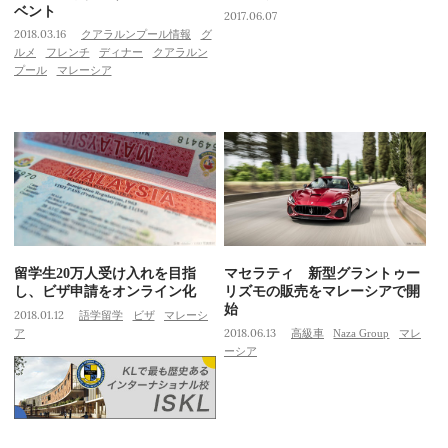
ベント
2017.06.07
2018.03.16
クアラルンプール情報
グ
ルメ
フレンチ
ディナー
クアラルン
プール
マレーシア
留学生20万人受け入れを目指
マセラティ 新型グラントゥー
し、ビザ申請をオンライン化
リズモの販売をマレーシアで開
始
2018.01.12
語学留学
ビザ
マレーシ
ア
2018.06.13
高級車
Naza Group
マレ
ーシア