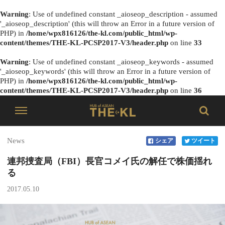
Warning
: Use of undefined constant _aioseop_description - assumed
'_aioseop_description' (this will throw an Error in a future version of
PHP) in
/home/wpx816126/the-kl.com/public_html/wp-
content/themes/THE-KL-PCSP2017-V3/header.php
on line
33
Warning
: Use of undefined constant _aioseop_keywords - assumed
'_aioseop_keywords' (this will throw an Error in a future version of
PHP) in
/home/wpx816126/the-kl.com/public_html/wp-
content/themes/THE-KL-PCSP2017-V3/header.php
on line
36
News
シェア
ツイート
連邦捜査局（FBI）長官コメイ氏の解任で株価揺れ
る
2017.05.10