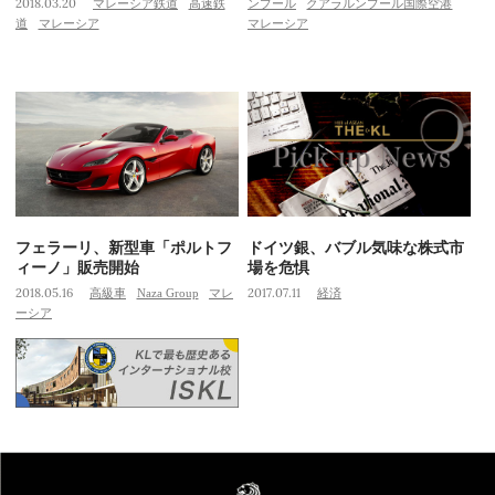
2018.03.20
マレーシア鉄道
高速鉄
ンプール
クアラルンプール国際空港
道
マレーシア
マレーシア
フェラーリ、新型車「ポルトフ
ドイツ銀、バブル気味な株式市
ィーノ」販売開始
場を危惧
2018.05.16
高級車
Naza Group
マレ
2017.07.11
経済
ーシア