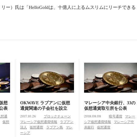
ロビン・リー）氏は「HelloGoldは、十億人に上るムスリムにリーチできる
仮想
OKWAVE ラブアンに仮想
マレーシア中央銀行、33の
公表
通貨関連の子会社を設立
仮想通貨取引所を公表
仮想通
2017.10.26
ブロックチェーン
2018.08.08
暗号通貨
マレー
仮想
マレーシア仮想通貨情報
ラブアン
シア仮想通貨情報
マレーシア中
法人
仮想通貨
ラブアン島
マレ
央銀行
仮想通貨
ーシア