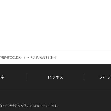
想通貨GOLDX、シャリア適格認証を取得
動産
ビジネス
ライフ
住や生活情報を発信するWEBメディアです。