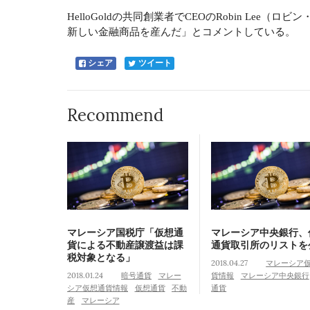
HelloGoldの共同創業者でCEOのRobin Lee（
新しい金融商品を産んだ」とコメントしている。
シェア
ツイート
Recommend
マレーシア国税庁「仮想通
マレーシア中央銀行、
貨による不動産譲渡益は課
通貨取引所のリストを
税対象となる」
2018.04.27
マレーシア
2018.01.24
暗号通貨
マレー
貨情報
マレーシア中央銀行
シア仮想通貨情報
仮想通貨
不動
通貨
産
マレーシア