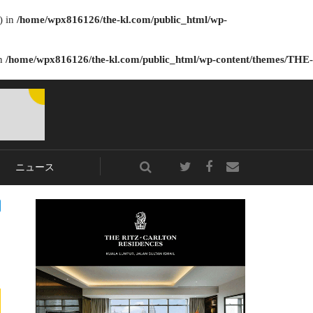
) in
/home/wpx816126/the-kl.com/public_html/wp-
in
/home/wpx816126/the-kl.com/public_html/wp-content/themes/THE-
ニュース