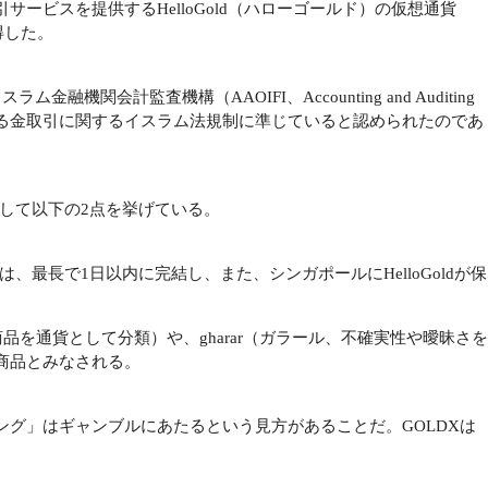
ービスを提供するHelloGold（ハローゴールド）の仮想通貨
得した。
機関会計監査機構（AAOIFI、Accounting and Auditing
Institutions）が定める金取引に関するイスラム法規制に準じていると認められたのであ
由として以下の2点を挙げている。
引は、最長で1日以内に完結し、また、シンガポールにHelloGoldが保
商品を通貨として分類）や、gharar（ガラール、不確実性や曖昧さを
商品とみなされる。
グ」はギャンブルにあたるという見方があることだ。GOLDXは