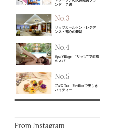
マレーシアの人気雑貨ブラ
ンド ７選
リッツカールトン・レジデ
ンス ｰ 都心の豪邸
Spa Village – “リッツ”で至福
のスパ
TWG Tea – Pavilionで美しき
ハイティー
From Instagram