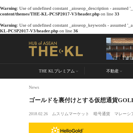
Warning
: Use of undefined constant _aioseop_description - assumed '_a
content/themes/THE-KL-PCSP2017-V3/header.php
on line
33
Warning
: Use of undefined constant _aioseop_keywords - assumed '_ai
KL-PCSP2017-V3/header.php
on line
36
THE KLプレミアム
不動産
News
ゴールドを裏付けとする仮想通貨GOL
2018.02.26
ムスリムマーケット
暗号通貨
マレーシ