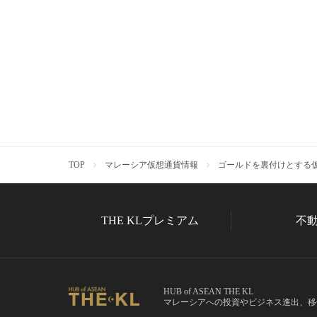
TOP
マレーシア仮想通貨情報
ゴールドを裏付けとする仮
THE KLプレミアム
不
HUB of ASEAN THE KL
マレーシアへの投資やビジネス進出、移