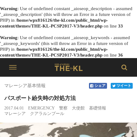
Warning
: Use of undefined constant _aioseop_description - assumed
'_aioseop_description' (this will throw an Error in a future version of
PHP) in
/home/wpx816126/the-kl.com/public_html/wp-
content/themes/THE-KL-PCSP2017-V3/header.php
on line
33
Warning
: Use of undefined constant _aioseop_keywords - assumed
'_aioseop_keywords' (this will throw an Error in a future version of
PHP) in
/home/wpx816126/the-kl.com/public_html/wp-
content/themes/THE-KL-PCSP2017-V3/header.php
on line
36
マレーシア基本情報
シェア
ツイート
パスポート紛失時の対処方法
2017.04.01
EMERGENCY
警察
大使館
基礎情報
マレーシア
クアラルンプール