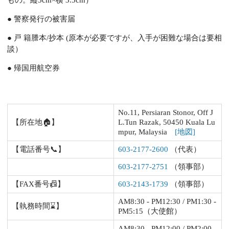
もの。縦5cm×横 3.5cm）
● 警察発行の被害届
● 戸 籍謄本/抄本 (原本が必要ですが、入手が困難な場合は要相
談）
● 帰国用航空券
No.11, Persiaran Stonor, Off J
【所在地🏠】
L.Tun Razak, 50450 Kuala Lu
mpur, Malaysia
[地図]
【電話番号📞】
603-2177-2600
（代表）
603-2177-2751
（領事部）
【FAX番号📠】
603-2143-1739
（領事部）
AM8:30 - PM12:30 / PM1:30 -
【執務時間⌛】
PM5:15（大使館）
AM8:30 - PM12:00 / PM2:00 -