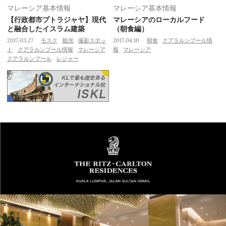
マレーシア基本情報
マレーシア基本情報
【行政都市プトラジャヤ】現代
マレーシアのローカルフード
と融合したイスラム建築
（朝食編）
2017.03.27
モスク
観光
撮影スポッ
2017.04.10
朝食
クアラルンプール情
ト
クアラルンプール情報
マレーシア
報
マレーシア
クアラルンプール
レジャー