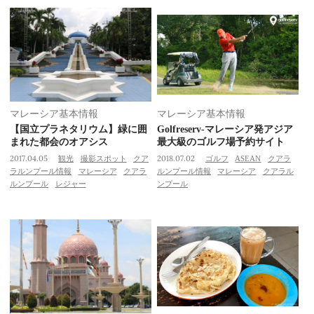
マレーシア基本情報
マレーシア基本情報
【国立プラネタリウム】緑に囲
Golfreserv-マレーシア発アジア
まれた都会のオアシス
最大級のゴルフ場予約サイト
2017.04.05
観光
撮影スポット
クア
2018.07.02
ゴルフ
ASEAN
クアラ
ラルンプール情報
マレーシア
クアラ
ルンプール情報
マレーシア
クアラル
ルンプール
レジャー
ンプール