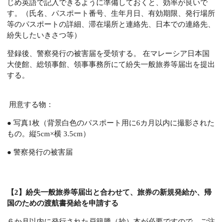
じめ英語で記入できるように準備しておくと、効率が良いで
す。（氏名、パスポート番号、生年月日、有効期限、発行場所
等のパスポートの詳細、滞在場所と連絡先、日本での連絡先、
紛失したいきさつ等）
登録後、警察発行の被害届を受領する。 在マレーシア日本国
大使館、総領事館、領事事務所にて紛失一般旅券等届出を提出
する。
用意する物：
● 写真1枚（背景白色のパスポート用に6カ月以内に撮影された
もの。縦5cm×横 3.5cm）
● 警察発行の被害届
【2】紛失一般旅券等届出と合わせて、旅券の新規発給か、帰
国のための渡航書発給を申請する
６か月以内に発行された戸籍謄（抄）本が必要ですので、ご注