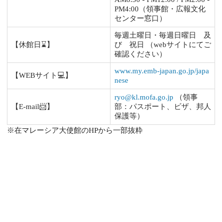
PM4:00（領事館・広報文化
センター窓口）
毎週土曜日・毎週日曜日 及
【休館日⌛】
び 祝日 （webサイトにてご
確認ください）
www.my.emb-japan.go.jp/japa
【WEBサイト💻】
nese
ryo@kl.mofa.go.jp
（領事
【E-mail📨】
部：パスポート、ビザ、邦人
保護等）
※在マレーシア大使館のHPから一部抜粋