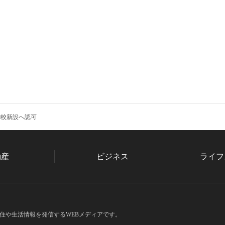
0校新設へ認可
動産
ビジネス
ライフ
住や生活情報を発信するWEBメディアです。