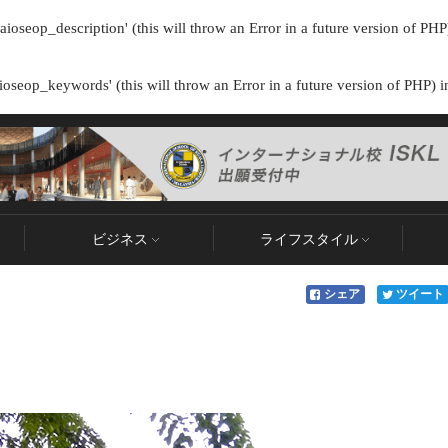
ioseop_description' (this will throw an Error in a future version of PHP
oseop_keywords' (this will throw an Error in a future version of PHP) 
ビジネス
ライフスタイル
シェア
ツイート