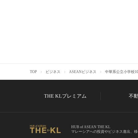
TOP
ビジネス
ASEANビジネス
中華系公立小学校1
THE KLプレミアム
不
HUB of ASEAN THE KL
マレーシアへの投資やビジネス進出、移