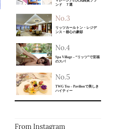
マレーシアの人気雑貨ブラ
ンド ７選
リッツカールトン・レジデ
ンス ｰ 都心の豪邸
Spa Village – “リッツ”で至福
のスパ
TWG Tea – Pavilionで美しき
ハイティー
From Instagram