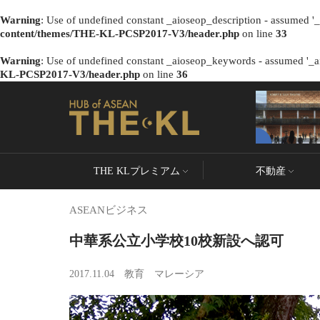
Warning
: Use of undefined constant _aioseop_description - assumed '_a
content/themes/THE-KL-PCSP2017-V3/header.php
on line
33
Warning
: Use of undefined constant _aioseop_keywords - assumed '_ai
KL-PCSP2017-V3/header.php
on line
36
THE KLプレミアム
不動産
ASEANビジネス
中華系公立小学校10校新設へ認可
2017.11.04
教育
マレーシア