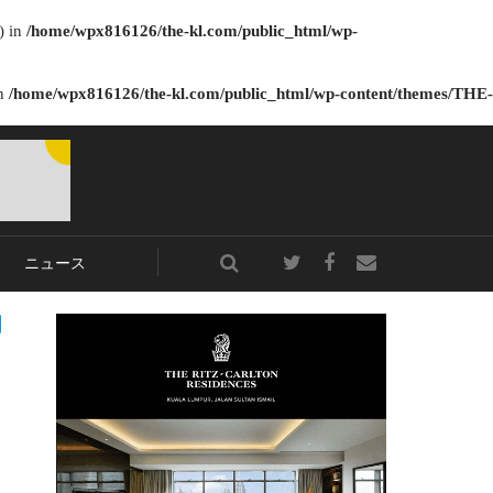
) in
/home/wpx816126/the-kl.com/public_html/wp-
in
/home/wpx816126/the-kl.com/public_html/wp-content/themes/THE-
ニュース