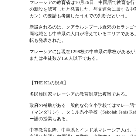
マレーシアの教育省は10月26日、中国語で教育を行う中華系の公立
の新設を認可したと発表した。与党連合に属する中華系政党MCA（M
カン）の要請も考慮したうえでの判断だという。
新設されるのは、クアラルンプール近郊のセランゴ
両地域とも中華系の人口が増えているエリアである
転も発表された。
マレーシアには現在1298校の中華系の学校があるが
または生徒数が150人以下である。
【THE KLの視点】
多民族国家マレーシアの教育制度は複雑である。
政府の補助がある一般的な公立小学校ではマレー語
（マンダリン）、タミル系小学校（Sekolah Jenis Ke
ー語の授業もある。
中等教育以降、中華系とインド系マレーシア人は、