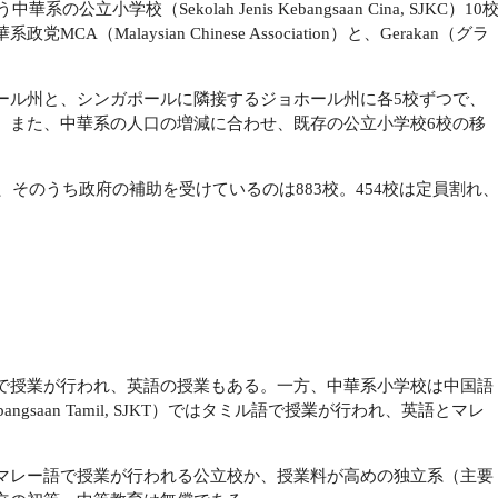
小学校（Sekolah Jenis Kebangsaan Cina, SJKC）10
alaysian Chinese Association）と、Gerakan（グラ
ール州と、シンガポールに隣接するジョホール州に各5校ずつで、
。また、中華系の人口の増減に合わせ、既存の公立小学校6校の移
、そのうち政府の補助を受けているのは883校。454校は定員割れ
で授業が行われ、英語の授業もある。一方、中華系小学校は中国語
bangsaan Tamil, SJKT）ではタミル語で授業が行われ、英語とマレ
マレー語で授業が行われる公立校か、授業料が高めの独立系（主要