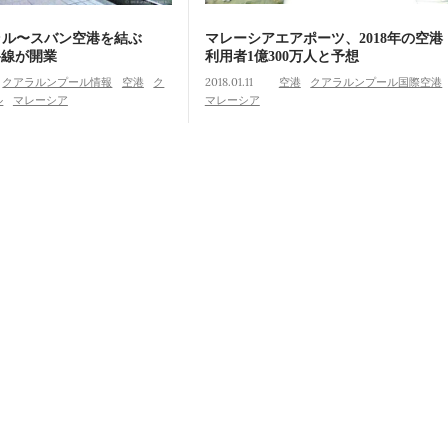
ラル〜スバン空港を結ぶ
マレーシアエアポーツ、2018年の空港
路線が開業
利用者1億300万人と予想
クアラルンプール情報
空港
ク
2018.01.11
空港
クアラルンプール国際空港
ル
マレーシア
マレーシア