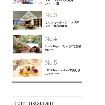
マレーシアの人気雑貨ブラ
ンド ７選
リッツカールトン・レジデ
ンス ｰ 都心の豪邸
Spa Village – “リッツ”で至福
のスパ
TWG Tea – Pavilionで美しき
ハイティー
From Instagram