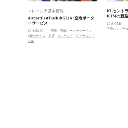
マレーシア基本情報
KLセント
KTMの新
AirportFastTrack＠KLIAｰ空港ポータ
ーサービス
2018.05.11
アラルンプー
2018.08.30
空港
空港ポーターサービス
VIPサービス
交通
マレーシア
クアラルンプ
ール