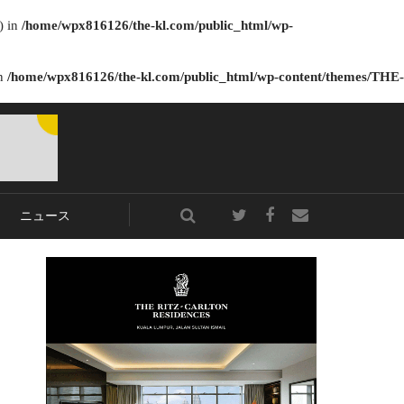
) in
/home/wpx816126/the-kl.com/public_html/wp-
in
/home/wpx816126/the-kl.com/public_html/wp-content/themes/THE-
ニュース