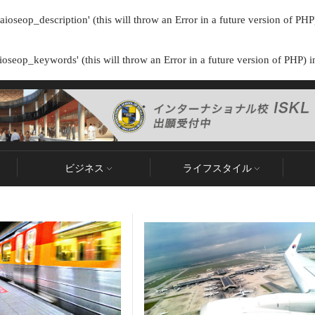
ioseop_description' (this will throw an Error in a future version of PHP
oseop_keywords' (this will throw an Error in a future version of PHP) 
ビジネス
ライフスタイル