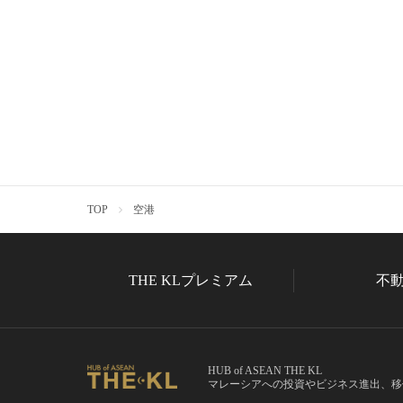
TOP
空港
THE KLプレミアム
不
HUB of ASEAN THE KL
マレーシアへの投資やビジネス進出、移