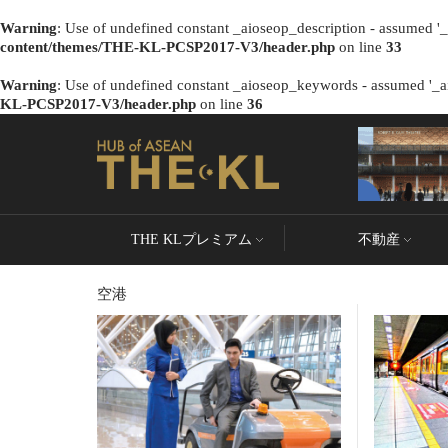
Warning
: Use of undefined constant _aioseop_description - assumed '_a
content/themes/THE-KL-PCSP2017-V3/header.php
on line
33
Warning
: Use of undefined constant _aioseop_keywords - assumed '_ai
KL-PCSP2017-V3/header.php
on line
36
THE KLプレミアム
不動産
空港