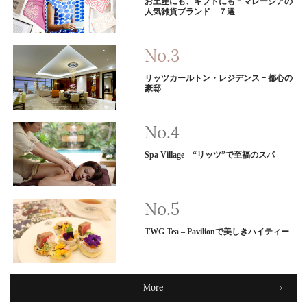
お土産にも、ギフトにも ｰ マレーシアの
人気雑貨ブランド ７選
リッツカールトン・レジデンス ｰ 都心の
豪邸
Spa Village – “リッツ”で至福のスパ
TWG Tea – Pavilionで美しきハイティー
More