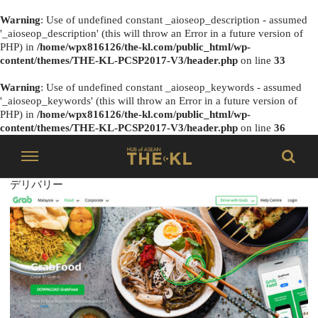
Warning
: Use of undefined constant _aioseop_description - assumed
'_aioseop_description' (this will throw an Error in a future version of
PHP) in
/home/wpx816126/the-kl.com/public_html/wp-
content/themes/THE-KL-PCSP2017-V3/header.php
on line
33
Warning
: Use of undefined constant _aioseop_keywords - assumed
'_aioseop_keywords' (this will throw an Error in a future version of
PHP) in
/home/wpx816126/the-kl.com/public_html/wp-
content/themes/THE-KL-PCSP2017-V3/header.php
on line
36
デリバリー