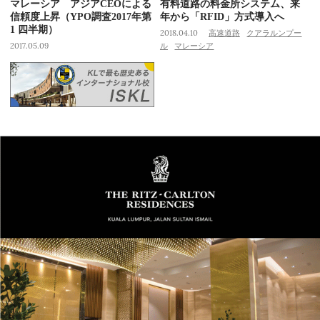
マレーシア アジアCEOによる
有料道路の料金所システム、来
信頼度上昇（YPO調査2017年第
年から「RFID」方式導入へ
1 四半期）
2018.04.10
高速道路
クアラルンプー
2017.05.09
ル
マレーシア