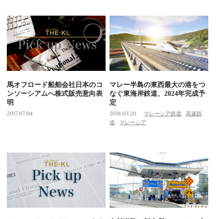
馬オフロード船舶会社日本のコ
マレー半島の東西最大の港をつ
ンソーシアムへ株式販売意向表
なぐ東海岸鉄道、2024年完成予
明
定
2017.07.04
2018.03.20
マレーシア鉄道
高速鉄
道
マレーシア