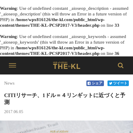
Warning
: Use of undefined constant _aioseop_description - assumed
'_aioseop_description' (this will throw an Error in a future version of
PHP) in
/home/wpx816126/the-kl.com/public_html/wp-
content/themes/THE-KL-PCSP2017-V3/header.php
on line
33
Warning
: Use of undefined constant _aioseop_keywords - assumed
'_aioseop_keywords' (this will throw an Error in a future version of
PHP) in
/home/wpx816126/the-kl.com/public_html/wp-
content/themes/THE-KL-PCSP2017-V3/header.php
on line
36
News
シェア
ツイート
CITIリサーチ、1ドル＝４リンギットに近づくと予
測
2017.06.05