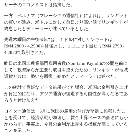
サーチのエコノミストは指摘した。
一方、ベルナマ（マレーシアの通信社）によれば、リンギット
の買いが進み、米ドルに対して前日より高い値でリンギットが
終息したとディーラーが述べているとした。
先週木曜日の午後6時には、１ドルに対しリンギットは
RM4.2860 / 4,2900を終値とし、１ユニット当たりRM4.2790 /
4.2820で取引された。
昨日の米国非農業部門雇用者数(Non-farm Payroll)の公開を前に
して、投資家らが主要な取引を控えたため、リンギットが地域
通貨と共に、勢いを回復し始めたとディーラーは述べた。
この統計で良好なデータ結果がでた場合、米国の金利引き上げ
が肯定的になり、アジア通貨が後退する可能性が高くなるであ
ろうと付け加えた。
ロイター通信は、5月に米国の雇用の伸びが堅調に推移したこ
とを受けて、経済活動が加速し、賃金上昇ペースの低迷にもか
かわらず、事実上、今月の金利が上昇する機運が高まっている
ことを示した。