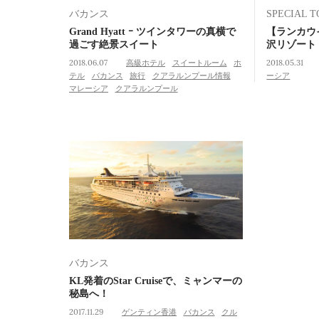
バカンス
SPECIAL T
Grand Hyatt ｰ ツインタワーの真横で
【ランカウ
過ごす絶景スイート
沢リゾート
2018.06.07
高級ホテル
スイートルーム
ホ
2018.05.31
テル
バカンス
旅行
クアラルンプール情報
ーシア
マレーシア
クアラルンプール
バカンス
KL発着のStar Cruiseで、ミャンマーの
秘島へ！
2017.11.29
ゲンティン香港
バカンス
クル