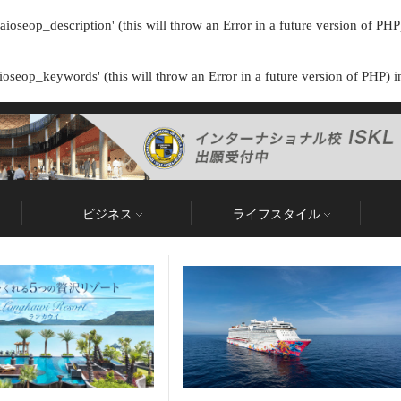
ioseop_description' (this will throw an Error in a future version of PHP
oseop_keywords' (this will throw an Error in a future version of PHP) 
ビジネス
ライフスタイル