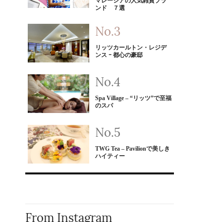
マレーシアの人気雑貨ブラ
ンド ７選
リッツカールトン・レジデ
ンス ｰ 都心の豪邸
Spa Village – “リッツ”で至福
のスパ
TWG Tea – Pavilionで美しき
ハイティー
From Instagram