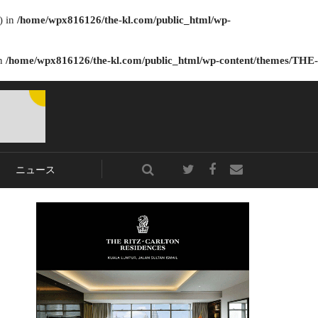
) in
/home/wpx816126/the-kl.com/public_html/wp-
in
/home/wpx816126/the-kl.com/public_html/wp-content/themes/THE-
ニュース