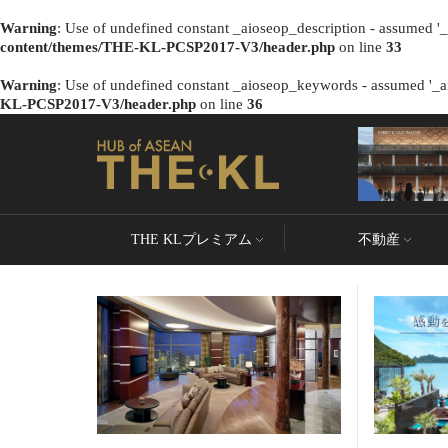
Warning
: Use of undefined constant _aioseop_description - assumed '_a
content/themes/THE-KL-PCSP2017-V3/header.php
on line
33
Warning
: Use of undefined constant _aioseop_keywords - assumed '_ai
KL-PCSP2017-V3/header.php
on line
36
THE KLプレミアム
不動産