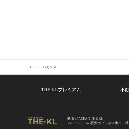
TOP
バカンス
THE KLプレミアム
不
HUB of ASEAN THE KL
マレーシアへの投資やビジネス進出、移