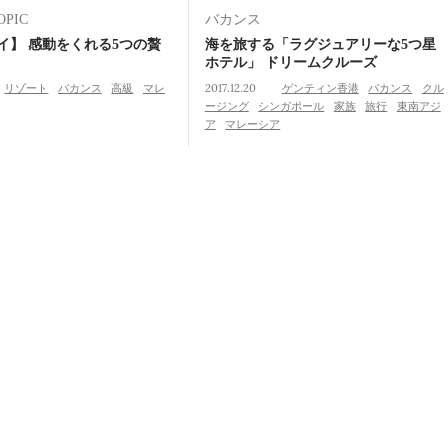
OPIC
バカンス
イ】 感動をくれる5つの贅
海を旅する「ラグジュアリーな5つ星
ホテル」 ドリームクルーズ
リゾート
バカンス
高級
マレ
2017.12.20
ゲンティン香港
バカンス
クル
ージング
シンガポール
家族
旅行
東南アジ
ア
マレーシア