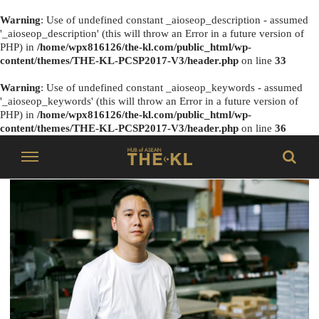
Warning
: Use of undefined constant _aioseop_description - assumed
'_aioseop_description' (this will throw an Error in a future version of
PHP) in
/home/wpx816126/the-kl.com/public_html/wp-
content/themes/THE-KL-PCSP2017-V3/header.php
on line
33
Warning
: Use of undefined constant _aioseop_keywords - assumed
'_aioseop_keywords' (this will throw an Error in a future version of
PHP) in
/home/wpx816126/the-kl.com/public_html/wp-
content/themes/THE-KL-PCSP2017-V3/header.php
on line
36