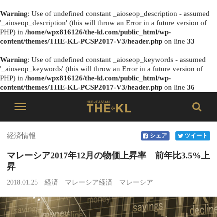
Warning
: Use of undefined constant _aioseop_description - assumed
'_aioseop_description' (this will throw an Error in a future version of
PHP) in
/home/wpx816126/the-kl.com/public_html/wp-
content/themes/THE-KL-PCSP2017-V3/header.php
on line
33
Warning
: Use of undefined constant _aioseop_keywords - assumed
'_aioseop_keywords' (this will throw an Error in a future version of
PHP) in
/home/wpx816126/the-kl.com/public_html/wp-
content/themes/THE-KL-PCSP2017-V3/header.php
on line
36
経済情報
シェア
ツイート
マレーシア2017年12月の物価上昇率 前年比3.5%上
昇
2018.01.25
経済
マレーシア経済
マレーシア