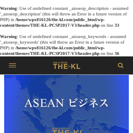
Warning
: Use of undefined constant _aioseop_description - assumed
'_aioseop_description' (this will throw an Error in a future version of
PHP) in
/home/wpx816126/the-kl.com/public_html/wp-
content/themes/THE-KL-PCSP2017-V3/header.php
on line
33
Warning
: Use of undefined constant _aioseop_keywords - assumed
'_aioseop_keywords' (this will throw an Error in a future version of
PHP) in
/home/wpx816126/the-kl.com/public_html/wp-
content/themes/THE-KL-PCSP2017-V3/header.php
on line
36