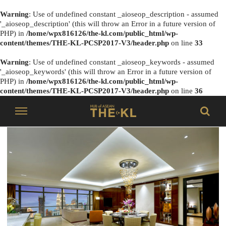
Warning
: Use of undefined constant _aioseop_description - assumed
'_aioseop_description' (this will throw an Error in a future version of
PHP) in
/home/wpx816126/the-kl.com/public_html/wp-
content/themes/THE-KL-PCSP2017-V3/header.php
on line
33
Warning
: Use of undefined constant _aioseop_keywords - assumed
'_aioseop_keywords' (this will throw an Error in a future version of
PHP) in
/home/wpx816126/the-kl.com/public_html/wp-
content/themes/THE-KL-PCSP2017-V3/header.php
on line
36