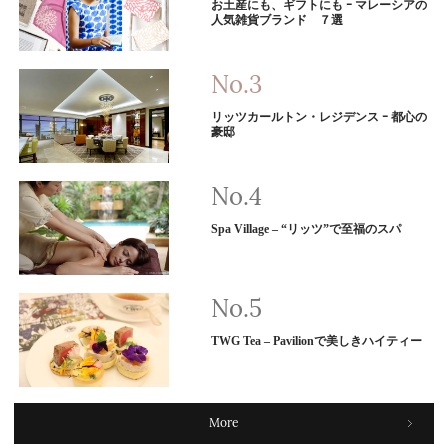
お土産にも、ギフトにも ｰ マレーシアの
人気雑貨ブランド ７選
リッツカールトン・レジデンス ｰ 都心の
豪邸
Spa Village – “リッツ”で至福のスパ
TWG Tea – Pavilionで美しきハイティー
More