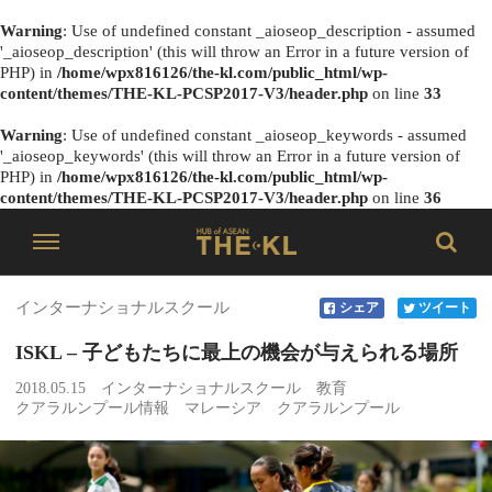
Warning
: Use of undefined constant _aioseop_description - assumed
'_aioseop_description' (this will throw an Error in a future version of
PHP) in
/home/wpx816126/the-kl.com/public_html/wp-
content/themes/THE-KL-PCSP2017-V3/header.php
on line
33
Warning
: Use of undefined constant _aioseop_keywords - assumed
'_aioseop_keywords' (this will throw an Error in a future version of
PHP) in
/home/wpx816126/the-kl.com/public_html/wp-
content/themes/THE-KL-PCSP2017-V3/header.php
on line
36
インターナショナルスクール
シェア
ツイート
ISKL – 子どもたちに最上の機会が与えられる場所
2018.05.15
インターナショナルスクール
教育
クアラルンプール情報
マレーシア
クアラルンプール