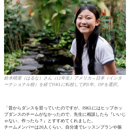
鈴木晴菜（はるな）さん（12年生）アメリカ→日本（インタ
ーナショナル校）を経てISKLに転校して約5年。DPを選択。
「昔からダンスを習っていたのですが、
ISKLにはヒップホッ
プダンスのチームがなかったの
で、先生に相談したら『いいじ
ゃない、作ったら？』とすすめてくれました。
チームメンバーは20人くらい。自分達でレッスンプランや振