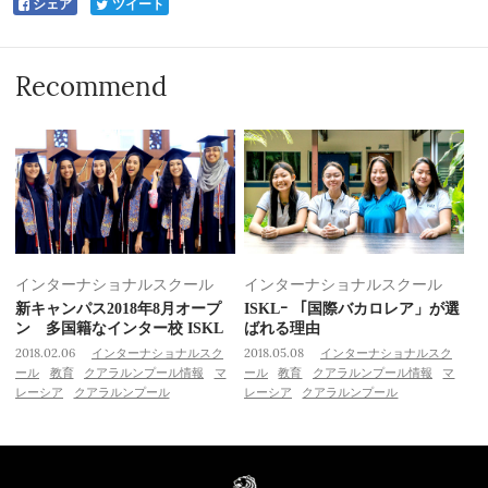
シェア
ツイート
Recommend
インターナショナルスクール
インターナショナルスクール
新キャンパス2018年8月オープ
ISKLｰ 「国際バカロレア」が選
ン 多国籍なインター校 ISKL
ばれる理由
2018.02.06
インターナショナルスク
2018.05.08
インターナショナルスク
ール
教育
クアラルンプール情報
マ
ール
教育
クアラルンプール情報
マ
レーシア
クアラルンプール
レーシア
クアラルンプール