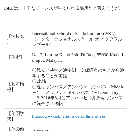
ISKLは、十分なチャンスが与えられる場所だと言えそうだ。
International School of Kuala Lumpur (ISKL)
【学校名
（インターナショナルスクール オブ クアラル
】
ンプール）
No. 2, Lorong Kelab Polo Di Raja, 55000 Kuala L
【住所】
umpur, Malaysia.
〇私立／共学／通学制 ※保護者のもとから通
学することが前提
〇2期制
【基本情
〇現キャンパス／アンパンキャンパス（Middle
報】
～）、メラワティキャンパス（～Elementary）
※2018年8月にアンパンヒリル新キャンパス
に統合され移転
【年間学
https://www.iskl.edu.my/enrollment/fees
費】
【その他