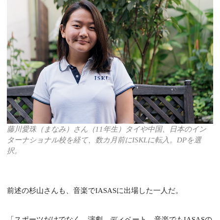
藤川愛珠（まなみ）さん（11年生）タイや中国、日本のイン
ターナショナル校を経て、数カ月前にISKLに転入。DPを選
択。
前述の杉山さんも、音楽でIASASに出場した一人だ。
「
スポーツだけでなく、演劇、ディベート、音楽でもIASASの