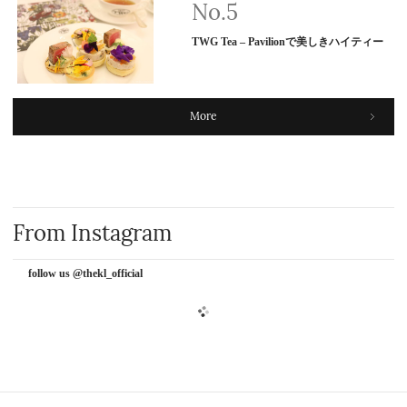
TWG Tea – Pavilionで美しきハイティー
More
From Instagram
follow us @thekl_official