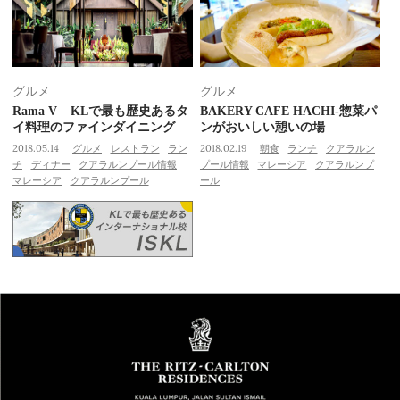
グルメ
グルメ
Rama V – KLで最も歴史あるタ
BAKERY CAFE HACHI-惣菜パ
イ料理のファインダイニング
ンがおいしい憩いの場
2018.05.14
グルメ
レストラン
ラン
2018.02.19
朝食
ランチ
クアラルン
チ
ディナー
クアラルンプール情報
プール情報
マレーシア
クアラルンプ
マレーシア
クアラルンプール
ール