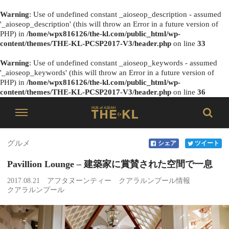
Warning
: Use of undefined constant _aioseop_description - assumed
'_aioseop_description' (this will throw an Error in a future version of
PHP) in
/home/wpx816126/the-kl.com/public_html/wp-
content/themes/THE-KL-PCSP2017-V3/header.php
on line
33
Warning
: Use of undefined constant _aioseop_keywords - assumed
'_aioseop_keywords' (this will throw an Error in a future version of
PHP) in
/home/wpx816126/the-kl.com/public_html/wp-
content/themes/THE-KL-PCSP2017-V3/header.php
on line
36
グルメ
シェア
ツイート
Pavillion Lounge – 建築家に賞賛された空間で一息
2017.08.21
アフタヌーンティー
クアラルンプール情報
クアラルンプール