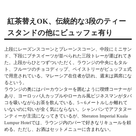
紅茶替えOK、伝統的な3段のティー
スタンドの他にビュッフェ有り
上段にレーズンスコーンとプレーンスコーン、中段にミニサン
ド、下段にプチスイーツが並べられた三段トレーが運ばれてき
た。上段からひとつずついただく。ラウンジの中央にもタル
ト、フルーツのチョコディップ、ペイストリーがビュッフェ式
で用意されている。マレーシア在住者が訪れ、週末は満席にな
るという。
ラウンジの奥にはバーカウンターを囲むように喫煙コーナーが
あり、ヨーロッパ人カップルやローカル風ビジネスマンがタバ
コを吸いながらお茶を飲んでいる。5～6メートルしか離れて
いないのに匂いが全く気にならない。シャンパンでアフタヌー
ンティーが主流になってきているが、Sheraton Imperial Kuala
Lumpur Hotelでは、ラウンジ内のバーで好きなリキュールを頼
める。ただし、お酒はセットメニューに含まれない。