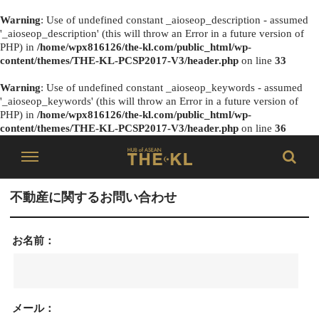
Warning
: Use of undefined constant _aioseop_description - assumed
'_aioseop_description' (this will throw an Error in a future version of
PHP) in
/home/wpx816126/the-kl.com/public_html/wp-
content/themes/THE-KL-PCSP2017-V3/header.php
on line
33
Warning
: Use of undefined constant _aioseop_keywords - assumed
'_aioseop_keywords' (this will throw an Error in a future version of
PHP) in
/home/wpx816126/the-kl.com/public_html/wp-
content/themes/THE-KL-PCSP2017-V3/header.php
on line
36
不動産に関するお問い合わせ
お名前：
メール：